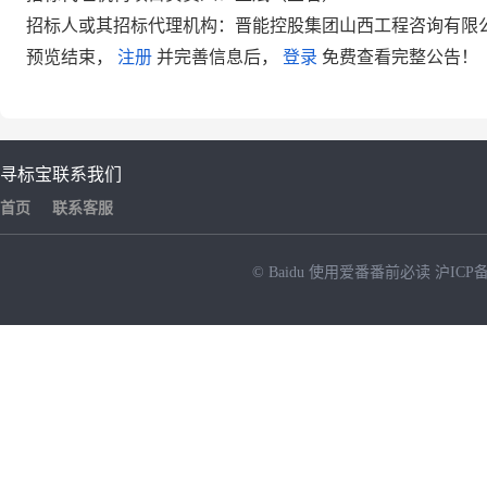
招标人或其招标代理机构：晋能控股集团山西工程咨询有限
预览结束，
注册
并完善信息后，
登录
免费查看完整公告！
寻标宝
联系我们
首页
联系客服
© Baidu
使用爱番番前必读
沪ICP备
NEW
HOT