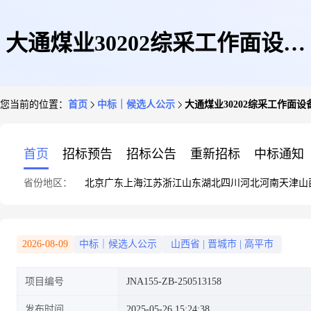
大通煤业30202综采工作面设备
您当前的位置：
首页
中标｜候选人公示
大通煤业30202综采工作面设
安装、30402综采工作面设备回
首页
招标预告
招标公告
重新招标
中标通知
省份地区：
北京
广东
上海
江苏
浙江
山东
湖北
四川
河北
河南
天津
山
撤、30403综采工作面设备安装
2026-08-09
中标｜候选人公示
山西省
|
晋城市
|
高平市
项目编号
JNA155-ZB-250513158
(第2次招标)中标候选人公示
发布时间
2025-05-26 15:24:38