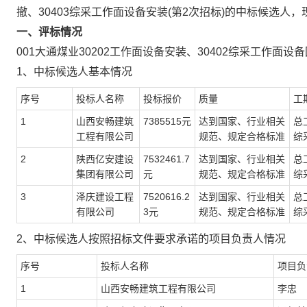
撤、30403综采工作面设备安装(第2次招标)的中标候选人
一、评标情况
001大通煤业30202工作面设备安装、30402综采工作面设
1、中标候选人基本情况
序号
投标人名称
投标报价
质量
工
1
山西安畅建筑
7385515元
达到国家、行业相关
总
工程有限公司
规范、规定合格标准
综
2
陕西亿安建设
7532461.7
达到国家、行业相关
总
集团有限公司
元
规范、规定合格标准
综
3
泽庆建设工程
7520616.2
达到国家、行业相关
总
有限公司
3元
规范、规定合格标准
综
2、中标候选人按照招标文件要求承诺的项目负责人情况
序号
投标人名称
项目负
1
山西安畅建筑工程有限公司
李忠