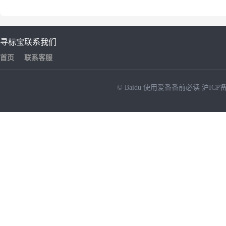
寻标宝
联系我们
首页
联系客服
© Baidu
使用爱番番前必读
沪ICP备
NEW
HOT
暂时没有搜索结果…