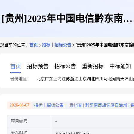
[贵州]2025年中国电信黔东南锦
您当前的位置：
首页
招标｜招标公告
[贵州]2025年中国电信黔东
屏分公司员工食堂食材加工外包
首页
招标预告
招标公告
重新招标
中标通知
省份地区：
北京
广东
上海
江苏
浙江
山东
湖北
四川
河北
河南
天津
山
项目服务采购(胡世菊)
2026-08-07
招标｜招标公告
贵州省
|
黔东南苗族侗族自治州
|
项目编号
发布时间
2025-11-13 09:52:51