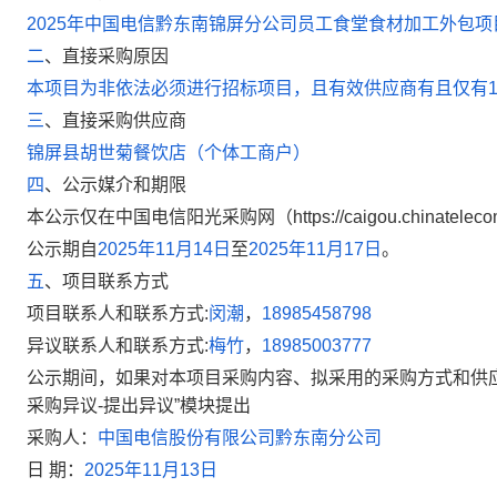
2025年中国电信黔东南锦屏分公司员工食堂
食材加工
外包项
二
、
直接采购原因
本项目为非依法必须进行招标项目，且有效供应商有且仅有
三
、
直接采购供应商
锦屏县胡世菊餐饮店（个体工商户）
四
、
公示媒介和期限
本公示仅在中国电信阳光采购网（
https://caigou.chinatelec
公示期自
2025年11月14日
至
2025年11月17日
。
五
、
项目联系方式
项目联系人和联系方式
:
闵潮
，
18985458798
异议联系人和联系方式
:
梅竹
，
18985003777
公示期间，如果对本项目采购内容、拟采用的采购方式和供
采购异议
-
提出异议”模块提出
采购人：
中国电信股份有限公司黔东南分公司
日
期：
2025年11月13日