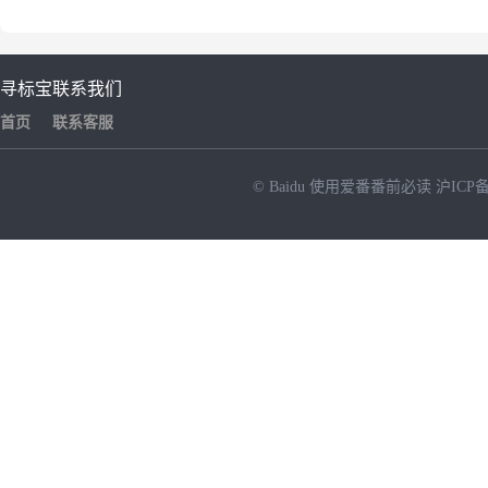
寻标宝
联系我们
首页
联系客服
© Baidu
使用爱番番前必读
沪ICP备
NEW
HOT
暂时没有搜索结果…