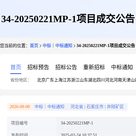
34-20250221MP-1项目成交公告
您当前的位置：
首页
中标｜中标通知
34-20250221MP-1项目成交公告
首页
招标预告
招标公告
重新招标
中标通知
省份地区：
北京
广东
上海
江苏
浙江
山东
湖北
四川
河北
河南
天津
山
2026-08-08
中标｜中标通知
河北省
|
石家庄市
|
井陉矿区
项目编号
34-20250221MP-1
发布时间
2025-02-24 10:37:51