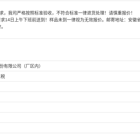
要求，我司严格按照标准验收，不符合标准一律退货处理！请慎重报价！
要求14日上午下班前送到！样品未到一律视为无效报价。邮寄地址：安徽省
2。
份有限公司（厂区内）
值税