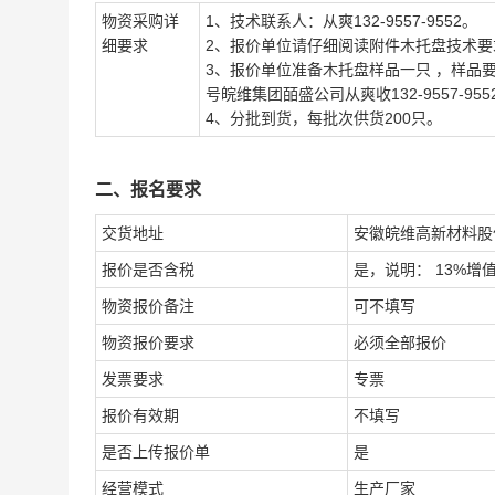
物资采购详
1、技术联系人：从爽132-9557-9552。
细要求
2、报价单位请仔细阅读附件木托盘技术
3、报价单位准备木托盘样品一只 ，样品
号皖维集团皕盛公司从爽收132-9557-955
4、分批到货，每批次供货200只。
二、报名要求
交货地址
安徽皖维高新材料股
报价是否含税
是，说明： 13%增
物资报价备注
可不填写
物资报价要求
必须全部报价
发票要求
专票
报价有效期
不填写
是否上传报价单
是
经营模式
生产厂家