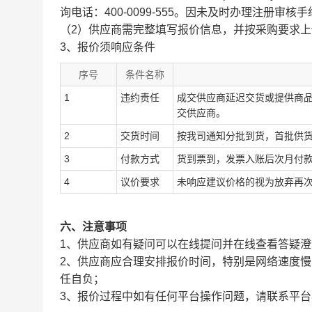
询电话：400-0099-555。因未及时办理注册审
（2）供应商需完整填写报价信息，并按采购要求
3、报价须响应条件
序号
条件名称
1
违约责任
成交供应商延迟交货或提供商
交供应商。
2
交货时间
按我司通知分批到货，首批供货
3
付款方式
货到票到，发票入账后次月付
4
议价要求
未响应建议价格的视为放弃再
六、注意事项
1、供应商如有疑问可以在线提问并在线查看答疑澄
2、供应商应合理安排报价时间，特别是网络速度
任自负；
3、报价过程中如有任何平台操作问题，请联系平台客服，