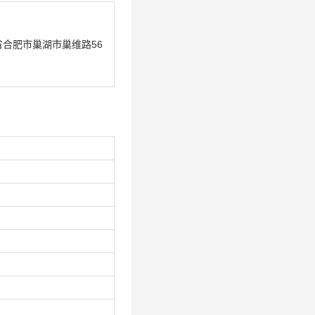
合肥市巢湖市巢维路56