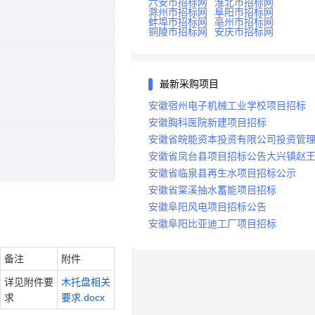
六安市招标网
淮北市招标网
滁州市招标网
阜阳市招标网
蚌埠市招标网
亳州市招标网
铜陵市招标网
安庆市招标网
最新采购项目
安徽宿州电子机械工业学校项目招标
安徽胸科医院新建项目招标
安徽省皖能资本投资有限公司投资管
统建设项目招标
安徽省凤台县项目招标公告大兴镇赵
安徽省临泉县再生水项目招标公示
安徽省棠溪抽水蓄能项目招标
安徽阜阳风电项目招标公告
安徽阜阳比亚迪工厂项目招标
备注
附件
详见附件要
木托盘相关
求
要求.docx