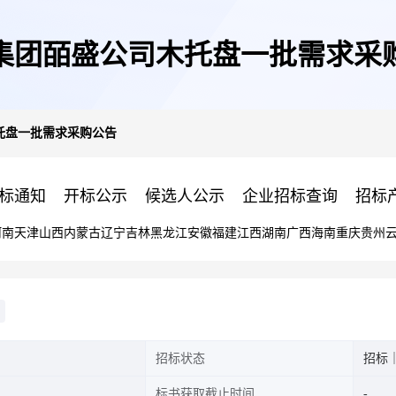
集团皕盛公司木托盘一批需求采
托盘一批需求采购公告
标通知
开标公示
候选人公示
企业招标查询
招标
河南
天津
山西
内蒙古
辽宁
吉林
黑龙江
安徽
福建
江西
湖南
广西
海南
重庆
贵州
招标状态
招标
标书获取截止时间