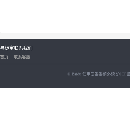
寻标宝
联系我们
首页
联系客服
© Baidu
使用爱番番前必读
沪ICP备
NEW
HOT