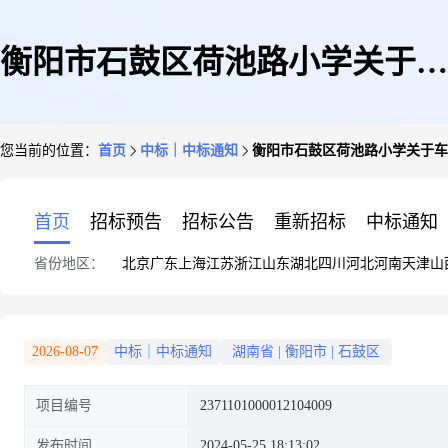
衡阳市石鼓区荷池路小学关于车
您当前的位置：
首页
中标｜中标通知
衡阳市石鼓区荷池路小学关于车
辆及其他运输机械租赁服务的网
首页
招标预告
招标公告
重新招标
中标通知
省份地区：
北京
广东
上海
江苏
浙江
山东
湖北
四川
河北
河南
天津
山
上超市采购项目成交公告
2026-08-07
中标｜中标通知
湖南省
|
衡阳市
|
石鼓区
项目编号
2371101000012104009
发布时间
2024-05-25 18:13:02