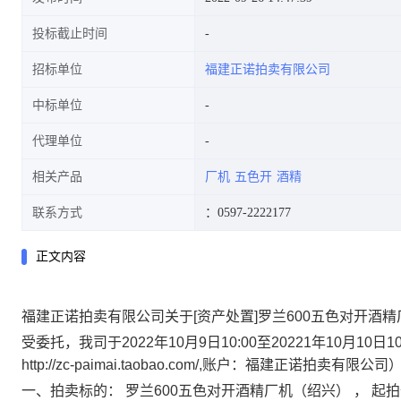
投标截止时间
招标单位
福建正诺拍卖有限公司
中标单位
代理单位
相关产品
厂机
五色开
酒精
联系方式
：0597-2222177
正文内容
福建正诺拍卖有限公司关于[资产处置]罗兰600五色对开酒精
受委托，我司于
2022
年
10
月
9
日
10:00
至
20221
年
10
月
10
日
10
http://zc-paimai.taobao.com/,账户：福建正诺
一、拍卖标的：
罗兰600五色对开酒精厂机（绍兴）
，
起拍