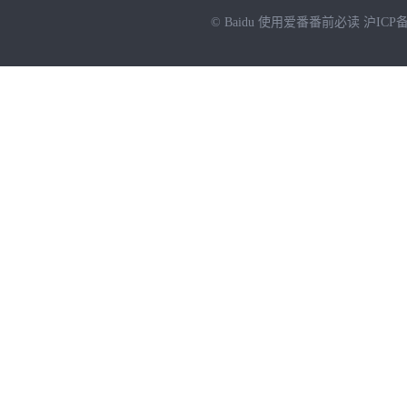
© Baidu
使用爱番番前必读
沪ICP备
NEW
HOT
暂时没有搜索结果…