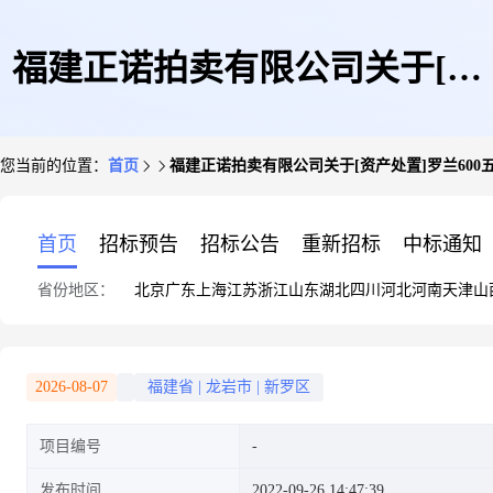
福建正诺拍卖有限公司关于[资
您当前的位置：
首页
福建正诺拍卖有限公司关于[资产处置]罗兰600
产处置]罗兰600五色对开酒精厂
首页
招标预告
招标公告
重新招标
中标通知
省份地区：
北京
广东
上海
江苏
浙江
山东
湖北
四川
河北
河南
天津
山
机(绍兴)的公告(第一次)
2026-08-07
福建省
|
龙岩市
|
新罗区
项目编号
发布时间
2022-09-26 14:47:39