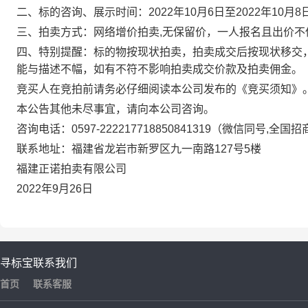
二、标的咨询、展示时间：
2022
年
10
月
6
日至
2022
年
10
月
8
三、拍卖方式：
网络增价拍卖,无保留价，一人报名且出价
四
、特别提醒：
标的物按现状拍卖
，
拍卖成交后按现状移交
能与描述不幅，如有不符不影响拍卖成交价款及拍卖佣金。
竞买人在竞拍前请务必仔细阅读本公司发布的《竞买须知》
本公告其他未尽事宜，请向本公司咨询。
咨询电话：0597-222217718850841319（微信同号,全国
联系地址：福建省龙岩市新罗区九一南路127号5楼
福建正诺拍卖有限公司
2022年9月
26
日
寻标宝
联系我们
首页
联系客服