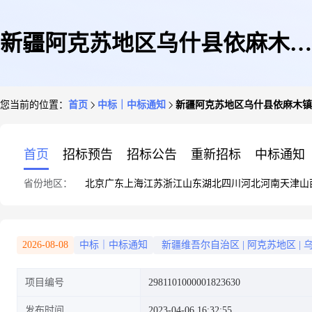
新疆阿克苏地区乌什县依麻木镇
您当前的位置：
首页
中标｜中标通知
新疆阿克苏地区乌什县依麻木镇
幼儿园(本级)关于其他维修和保
首页
招标预告
招标公告
重新招标
中标通知
省份地区：
北京
广东
上海
江苏
浙江
山东
湖北
四川
河北
河南
天津
山
养服务的服务市场采购项目成交
2026-08-08
中标｜中标通知
新疆维吾尔自治区
|
阿克苏地区
|
项目编号
2981101000001823630
公告
发布时间
2023-04-06 16:32:55