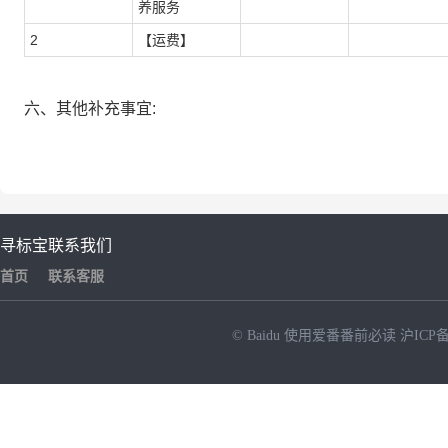
养服务
2
【运费】
六、其他补充事宜:
寻标宝
联系我们
首页
联系客服
© Baidu
使用爱番番前必读
沪ICP备
NEW
HOT