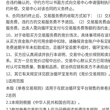
合违约确认的，守约方可以书面方式向交易中心申请强制执
约补偿，交易中心对该合同的义务终止。
9、合同违约终止后，交易服务费的收取方式如下：（1）
服务费，违约方的交易服务费不予退回。（2）交易服务费
服务费，出卖人需向循环宝支付与交易服务费等额的违约金
10、对于收取买方交易服务费的竞价场次，具体事项将在
从买方资金账户的可用余额中扣除，请确保资金账户中有足
务费逾期半年未扣款成功，且循环宝追索不成时，循环宝将
11、买方应认真阅读并执行本说明、交易中心竞价规则和
系。买方一旦在竞价过程中出价，交易中心默认买方已现场
时认可实物质量、数量和品质，欧冶供应链和卖方不承担由
12、其它有关规定详见欧冶循环宝发布的《竞价交易规则》
1适用范围
本版《单卷交易规则》适用于在欧冶循环宝平台销售的单卷
2总则
2.1本规则根据《中华人民共和国合同法》。
2.2参加单卷交易的当事人应当仔细阅读并遵守本规则，对