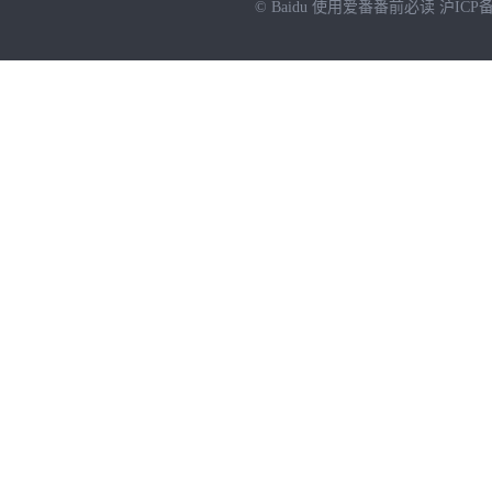
© Baidu
使用爱番番前必读
沪ICP备
NEW
HOT
暂时没有搜索结果…