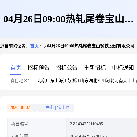
04月26日09:00热轧尾卷宝山钢
您当前的位置：
首页
04月26日09:00热轧尾卷宝山钢铁股份有限公司
铁股份有限公司
首页
招标预告
招标公告
重新招标
中标通知
省份地区：
北京
广东
上海
江苏
浙江
山东
湖北
四川
河北
河南
天津
山
2026-08-07
上海市
|
宝山区
项目编号
ZZ2404252110485
发布时间
2024-04-25 22:01:26