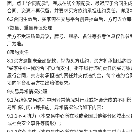
面，点击“合同配款”，完成在线全额配款，最迟应于合同生成当
合同、资源不再保留，并要求买方依约承担违约责任，详见
6.2合同生效后，买家需在交易平台创建提单后，方可去仓
7数量、重量异议处理
卖方不受理质量异议，牌号、规格、备注等参考信息仅作参
厂为准。
8违约责任
8.1买方逾期未全额配款，视为买方违约，买方将承担违约
“买家中心--我的合同”页面支付。拒不履行违约责任的买
履行合同，卖方将承担违约责任并支付违约金，每个违约合同
项向平台和卖方提出赔偿要求。
9交易异常情况处理
9.1为避免交易过程中因异常情况对行业或社会造成的不利
易和临时闭市等措施。异常情况包含如下内容：
9.1.1不可抗力（本交易中心所在地或全国其他部分区域
或社会安全事件等情形）；
9.1.2意外事件（本交易中心所在地发生火灾或电力供应出