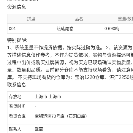
资源信息
拼盘
品名
重量/数
001
热轧尾卷
0.690吨
特别提醒:
1、系统重量不作提货依据，按实际过磅为准。 2、该资源
等描述信息仅作参考，不作为提货依据，实物与资源描述可
过程中出价或购买挂牌资源，视为买方已现场确认实物质量
量、数量和品质。目前部分仓库不能支持现场看货，请注意
库。 不支持现场看货的仓库为：宝冶1220仓库、湛江2250
联系信息
存放地
上海市-上海市
看货时间
-
看货仓库
宝钢运输73号库（石洞口库）
联系人
戴燕