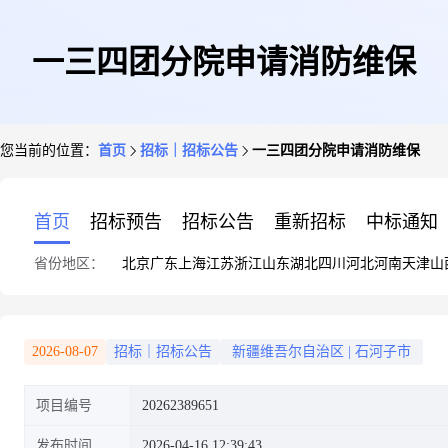
一三四团分院申请消防维保
您当前的位置：
首页
招标｜招标公告
一三四团分院申请消防维保
首页
招标预告
招标公告
重新招标
中标通知
省份地区：
北京
广东
上海
江苏
浙江
山东
湖北
四川
河北
河南
天津
山
2026-08-07
招标｜招标公告
新疆维吾尔自治区
|
石河子市
项目编号
20262389651
发布时间
2026-04-16 12:39:43