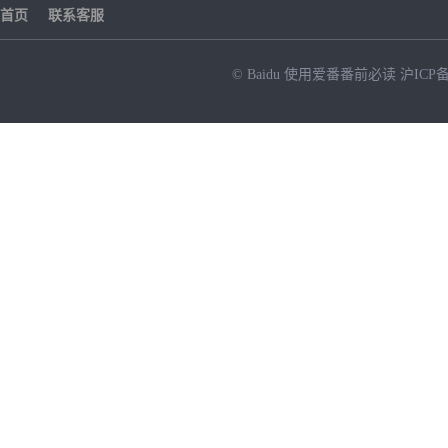
首页
联系客服
© Baidu
使用爱番番前必读
沪ICP备
NEW
HOT
暂时没有搜索结果…