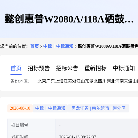
懿创惠普W2080A/118A硒鼓黑
您当前的位置：
首页
中标｜中标通知
懿创惠普W2080A/118A硒鼓黑
色(芯片装)
首页
招标预告
招标公告
重新招标
中标通知
省份地区：
北京
广东
上海
江苏
浙江
山东
湖北
四川
河北
河南
天津
山
2026-08-10
中标｜中标通知
黑龙江省
|
哈尔滨市
|
道外区
项目编号
发布时间
2026-01-13 09:22:37