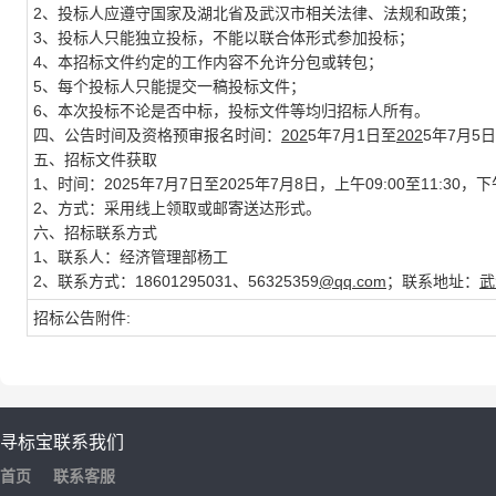
2、投标人应遵守国家及湖北省及武汉市相关法律、法规和政策；
3、投标人只能独立投标，不能以联合体形式参加投标；
4、本招标文件约定的工作内容不允许分包或转包；
5、每个投标人只能提交一稿投标文件；
6、本次投标不论是否中标，投标文件等均归招标人所有。
四、
公告时间及
资格预审报名时间：
202
5
年
7
月
1
日至
202
5
年
7
月
5
日
五、招标文件获取
1、
时间：
202
5年7月7
日至
202
5年7月8
日，上午
09:00至1
1:30，
2、方式：采用线上领取或邮寄送达形式。
六
、招标联系方式
1
、联系人：经济管理部
杨
工
2
、联系方式：
18601295031
、
56325359
@qq.com
；
联系地址：
武
招标公告附件:
寻标宝
联系我们
首页
联系客服