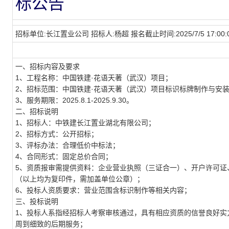
标公告
招标单位:长江置业公司
招标人:杨超
报名截止时间:2025/7/5 17:00:
一、招标内容及要求
1
、
工程名称：
中国铁建
·花语天著（武汉）项目
；
2
、
招标范围：
中国铁建
·花语天著（武汉）项目标识标牌制作与安
3
、
服务期限：
2025.8.1-2025.9.30
。
二、招标说明
1
、
招标人：中铁建
长江置业湖北有限公司；
2、
招标方式：公开招标
；
3、评标办法：合理低价中标法
；
4、合同形式：固定总价合同
；
5、资质报审需提供资料：企业营业执照（三证合一）、开户许可证
（以上均为复印件，需加盖单位公章）；
6、投标人
资质要求：
营业范围含标识制作等相关内容
；
三、投标说明
1、投标人系指经招标人考察审核通过，具有相应资质的信誉良好实
周到细致的后期服务；