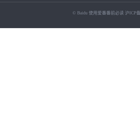
© Baidu
使用爱番番前必读
沪ICP备
NEW
HOT
暂时没有搜索结果…