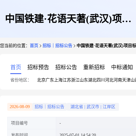
中国铁建·花语天著(武汉)项目
您当前的位置：
首页
招标｜招标公告
中国铁建·花语天著(武汉)项
标识标牌制作与安装工程招标公
首页
招标预告
招标公告
重新招标
中标通知
省份地区：
北京
广东
上海
江苏
浙江
山东
湖北
四川
河北
河南
天津
山
告
2026-08-09
招标｜招标公告
湖北省
|
武汉市
|
江岸区
项目编号
发布时间
2025-07-01 14:54:20