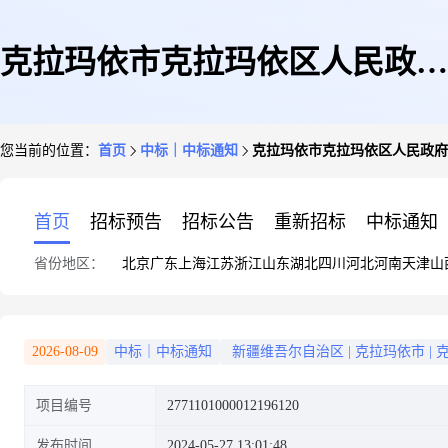
克拉玛依市克拉玛依区人民政府
您当前的位置：
首页
中标｜中标通知
克拉玛依市克拉玛依区人民政府
银河路街道办事处关于办公设备
首页
招标预告
招标公告
重新招标
中标通知
省份地区：
北京
广东
上海
江苏
浙江
山东
湖北
四川
河北
河南
天津
山
维修和保养服务的服务市场采购
2026-08-09
中标｜中标通知
新疆维吾尔自治区
|
克拉玛依市
|
项目编号
2771101000012196120
项目成交公告
发布时间
2024-05-27 13:01:48