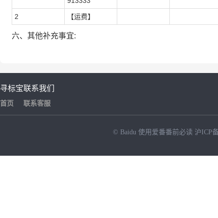
913333
2
【运费】
六、其他补充事宜:
寻标宝
联系我们
首页
联系客服
© Baidu
使用爱番番前必读
沪ICP备
NEW
HOT