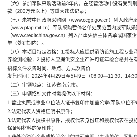
（六）参加军队采购活动前
3年内，在经营活动中没有受到
款（200万元以上）等重大违法记录；
（七）未被中国政府采购网（
www.ccgp.gov.cn）
（www.plap.mil.cn）军队采购暂停名单处罚范围内或
（www.creditchina.gov.cn）列入严重失信主体名单或
单（处罚期内）。
（八）本项目特定资格：
1.投标人应提供消防设施工程专
养检测检验；2.投标人应提供安全生产许可证年检合格并在
招标文件发售时间、地点、方式及售价
发售时间：
202
4
年
4
月
29
日至
5
月
9
日
（
08:
0
0—11:
3
0，1
4
:
3
（二）
审
领地点：
江苏省南京市
。
（三）申领招标文件时需提供以下材料：
1.营业执照或事业单位法人证书复印件加盖公章(军队单位不
2.法定代表人资格证明书原件；
3.法定代表人授权书原件，授权代表身份证和授权代表在投
保证明材料的复印件；
4.非外资独资企业或控股企业的书面声明（事业单位、军队