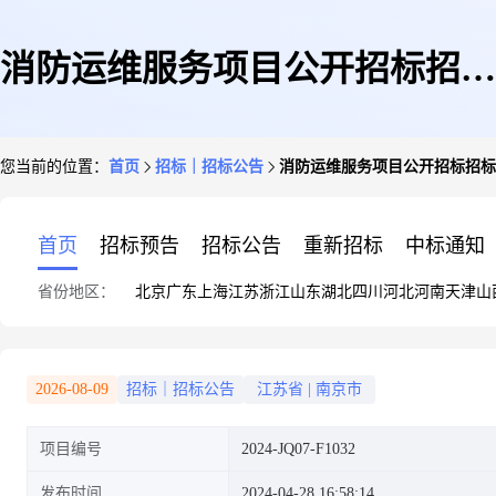
消防运维服务项目公开招标招标
您当前的位置：
首页
招标｜招标公告
消防运维服务项目公开招标招标公告(20
公告(2024-JQ07-F1032)(第1包)
首页
招标预告
招标公告
重新招标
中标通知
省份地区：
北京
广东
上海
江苏
浙江
山东
湖北
四川
河北
河南
天津
山
2026-08-09
招标｜招标公告
江苏省
|
南京市
项目编号
2024-JQ07-F1032
发布时间
2024-04-28 16:58:14