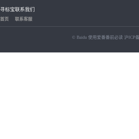
寻标宝
联系我们
首页
联系客服
© Baidu
使用爱番番前必读
沪ICP备
NEW
HOT
暂时没有搜索结果…