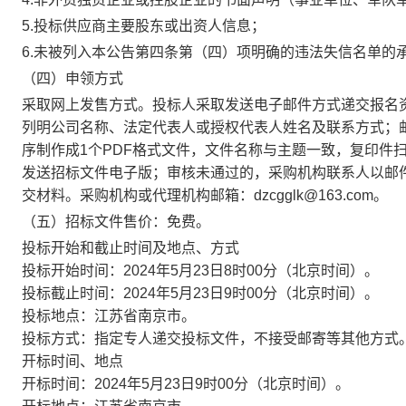
5.投标供应商主要股东或出资人信息；
6.未被列入本公告第四条第（四）项明确的违法失信名单的
（四）申领方式
采取网上发售方式。投标人采取发送电子邮件方式递交报名
列明公司名称、法定代表人或授权代表人姓名及联系方式；
序制作成1个PDF格式文件，文件名称与主题一致，复印件
发送招标文件电子版；审核未通过的，采购机构联系人以邮
交材料。采购机构或代理机构邮箱：
dz
cgglk
@163.com
。
（五）招标文件售价：免费。
投标开始和截止时间及地点、方式
投标开始时间：
202
4
年
5
月
23
日
8
时
00
分
（北京时间）。
投标截止时间：
202
4
年
5
月
23
日
9
时
00
分（
北京时间）。
投标地点：
江苏省南京市。
投标方式：指定专人递交投标文件，不接受邮寄等其他方式
开标时间、地点
开标时间：
202
4
年
5
月
23
日
9
时
00
分
（北京时间）。