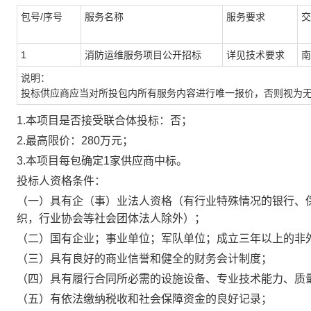
包号
/
序号
服务名称
服务要求
交
1
消防运维服务项目公开招标
详见技术要求
南
说明：
投标供应商
应当
对所投包内所有
服务内容
进行
唯一
报价，否则视为
1.本项目是否接受联合体投标：否；
2.最高限价：280万元；
3.本项目每包确定1家供应商中标。
投标人资格条件：
（一）具有企（事）业法人资格（有行业特殊情况的银行、
织，行业协会等社会团体法人除外）；
（二）国有企业；事业单位；军队单位；成立三年以上的非
（三）具有良好的商业信誉和健全的财务会计制度；
（四）具有履行合同所必需的设施设备、专业技术能力、质
（五）有依法缴纳税收和社会保障资金的良好记录；