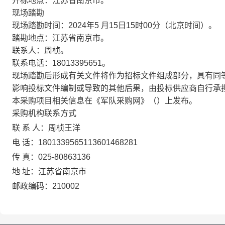
开标地点：
江苏省南京市。
现场踏勘
现场踏勘时间：
202
4
年
5
月
15
日
15
时
00
分（北京时间）
。
踏勘地点：江苏省南京市
。
联系人：
周桢
。
联系电话：
18013395651
。
现场踏勘
后形成有关文件将作为招标文件组成部分，具有同
影响投标文件编制或导致的其他后果，由投标供应商自行承
本采购项目相关信息在《军队采购网》（
）上发布。
采购机构
联系方式
联
系
人：
周桢
王洋
电
话：
18013395651
13601468281
传
真：
025-80863136
地
址：
江苏省南京市
邮政编码：
210002