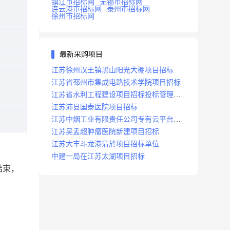
镇江市招标网
无锡市招标网
连云港市招标网
泰州市招标网
徐州市招标网
最新采购项目
江苏徐州汉王镇黑山阳光大棚项目招标
江苏省邳州市集成电路技术学院项目招标
江苏省水利工程建设项目招标投标管理办
法
江苏沛县国泰医院项目招标
江苏中烟工业有限责任公司专有云平台扩
容项目招标
江苏吴孟超肿瘤医院新建项目招标
江苏大丰斗龙港清於项目招标单位
中建一局在江苏太湖项目招标
结束，