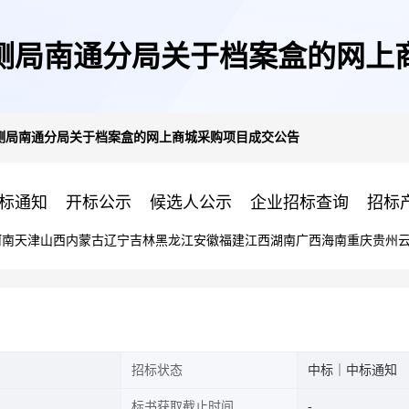
测局南通分局关于档案盒的网上
测局南通分局关于档案盒的网上商城采购项目成交公告
标通知
开标公示
候选人公示
企业招标查询
招标
河南
天津
山西
内蒙古
辽宁
吉林
黑龙江
安徽
福建
江西
湖南
广西
海南
重庆
贵州
招标状态
中标｜中标通知
标书获取截止时间