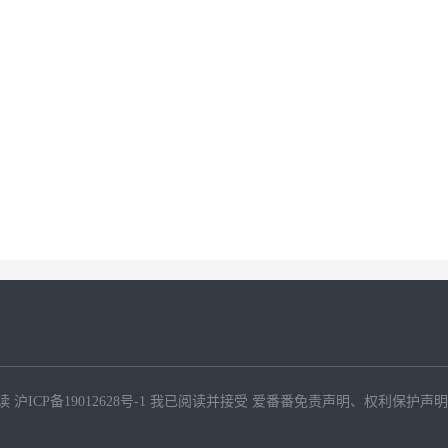
读
沪ICP备19012628号-1
我已阅读并接受
爱番番免责声明
、
权利保护声明