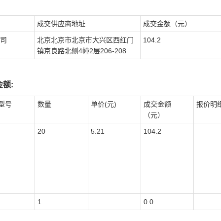
成交供应商地址
成交金额（元）
司
北京北京市北京市大兴区西红门
104.2
镇京良路北侧4幢2层206-208
额:
型号
数量
单价(元)
成交金额
报价明
（元）
20
5.21
104.2
1
0.0