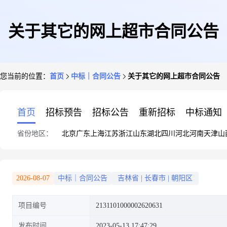
关于其它的网上超市合同公告
您当前的位置：
首页
中标｜合同公告
关于其它的网上超市合同公告
首页
招标预告
招标公告
重新招标
中标通知
省份地区：
北京
广东
上海
江苏
浙江
山东
湖北
四川
河北
河南
天津
山
2026-08-07
中标｜合同公告
吉林省
|
长春市
|
朝阳区
项目编号
2131101000002620631
发布时间
2023-05-13 17:47:29