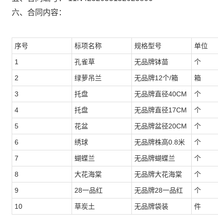
六、合同内容：
序号
标项名称
规格型号
单位
1
孔雀草
无品牌钵苗
个
2
绿萝吊兰
无品牌12个/箱
箱
3
托盘
无品牌直径40CM
个
4
托盘
无品牌直径17CM
个
5
花盆
无品牌盆径20CM
个
6
绣球
无品牌株高0.8米
个
7
蝴蝶兰
无品牌蝴蝶兰
个
8
大花海棠
无品牌大花海棠
个
9
28一品红
无品牌28一品红
个
10
草炭土
无品牌袋装
件