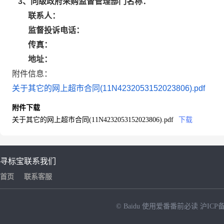
3、同级政府采购监督管理部门名称：
联系人：
监督投诉电话：
传真：
地址：
附件信息：
关于其它的网上超市合同(11N4232053152023806).pdf
附件下载
关于其它的网上超市合同(11N4232053152023806).pdf
下载
寻标宝
联系我们
首页
联系客服
© Baidu
使用爱番番前必读
沪ICP备