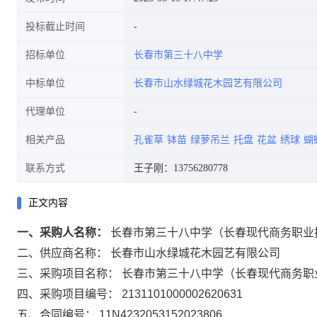
投标截止时间
招标单位
长春市第三十八中学
中标单位
长春市山水绿城花木园艺有限公司
代理单位
相关产品
孔雀草
钵苗
绿萝吊兰
托盘
花盆
绣球
蝴
联系方式
王子刚：13756280778
正文内容
一、采购人名称：
长春市第三十八中学（长春现代商务职业
二、供应商名称：
长春市山水绿城花木园艺有限公司
三、采购项目名称：
长春市第三十八中学（长春现代商务职
四、采购项目编号：
2131101000002620631
五、合同编号：
11N4232053152023806