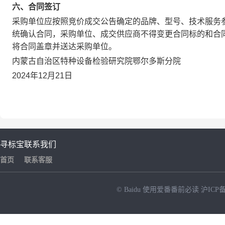
六、合同签订
采购单位应按照竞价成交公告确定的品牌、型号、技术服务参
统确认合同，采购单位、成交供应商不得变更合同标的和合同
将合同盖章并送达采购单位。
内蒙古自治区特种设备检验研究院鄂尔多斯分院
2024年12月21日
寻标宝
联系我们
首页
联系客服
© Baidu
使用爱番番前必读
沪ICP备
NEW
HOT