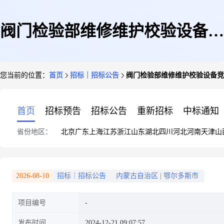
阀门检验部维修维护校验设备竞
您当前的位置：
首页
招标｜招标公告
阀门检验部维修维护校验设备竞
价公告
首页
招标预告
招标公告
重新招标
中标通知
省份地区：
北京
广东
上海
江苏
浙江
山东
湖北
四川
河北
河南
天津
山
2026-08-10
招标｜招标公告
内蒙古自治区
|
鄂尔多斯市
项目编号
发布时间
2024-12-21 09:07:57