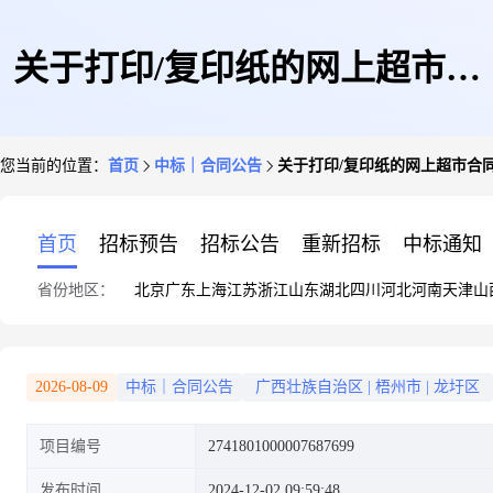
关于打印/复印纸的网上超市合
您当前的位置：
首页
中标｜合同公告
关于打印/复印纸的网上超市合
同公告
首页
招标预告
招标公告
重新招标
中标通知
省份地区：
北京
广东
上海
江苏
浙江
山东
湖北
四川
河北
河南
天津
山
2026-08-09
中标｜合同公告
广西壮族自治区
|
梧州市
|
龙圩区
项目编号
2741801000007687699
发布时间
2024-12-02 09:59:48