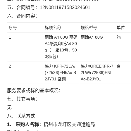
五、合同编号：
12N0811971582024601
六、合同内容：
序号
标项名称
规格型号
单位
1
丽确 A4 80G 丽确
丽确A4 80G
箱
A4纸复印纸A4 80
g（一箱10包，50
0张/包）
2
格力 KFR-72LW/
格力/GREEKFR-7
台
(72536)FNhAc-B
2LW/(72536)FNh
2JY01 空调
Ac-B2JY01
服务要求或标的基本概况：
七、其它事项：
无
八、联系方式
1、 采购人名称：
梧州市龙圩区交通运输局