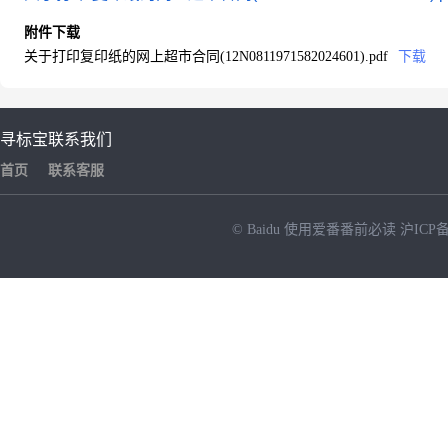
附件下载
关于打印复印纸的网上超市合同(12N0811971582024601).pdf
下载
寻标宝
联系我们
首页
联系客服
© Baidu
使用爱番番前必读
沪ICP备
NEW
HOT