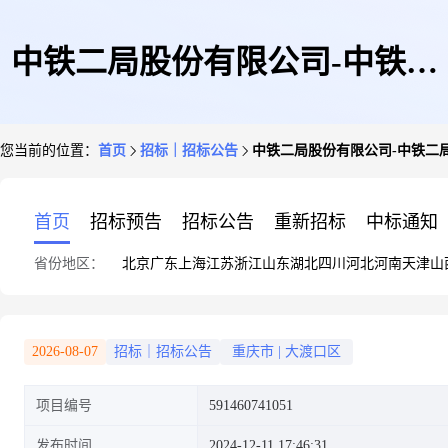
中铁二局股份有限公司-中铁二
您当前的位置：
首页
招标｜招标公告
中铁二局股份有限公司-中铁二局
局集团有限公司成渝铁路改造工
首页
招标预告
招标公告
重新招标
中标通知
省份地区：
北京
广东
上海
江苏
浙江
山东
湖北
四川
河北
河南
天津
山
程站房标项目辅助材料熟石灰询
2026-08-07
招标｜招标公告
重庆市
|
大渡口区
项目编号
591460741051
价采购单-20241211
发布时间
2024-12-11 17:46:31