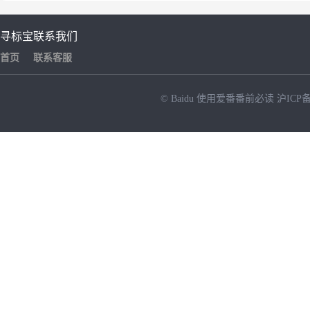
寻标宝
联系我们
首页
联系客服
© Baidu
使用爱番番前必读
沪ICP备
NEW
HOT
暂时没有搜索结果…