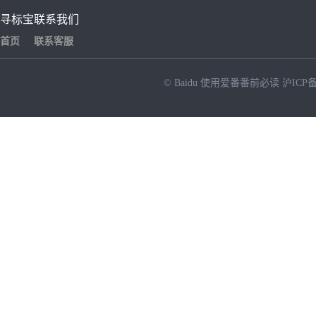
寻标宝
联系我们
首页
联系客服
© Baidu
使用爱番番前必读
沪ICP备
NEW
HOT
暂时没有搜索结果…