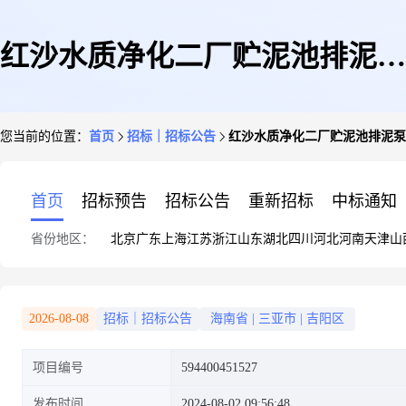
红沙水质净化二厂贮泥池排泥泵
您当前的位置：
首页
招标｜招标公告
红沙水质净化二厂贮泥池排泥泵
采购
首页
招标预告
招标公告
重新招标
中标通知
省份地区：
北京
广东
上海
江苏
浙江
山东
湖北
四川
河北
河南
天津
山
2026-08-08
招标｜招标公告
海南省
|
三亚市
|
吉阳区
项目编号
594400451527
发布时间
2024-08-02 09:56:48