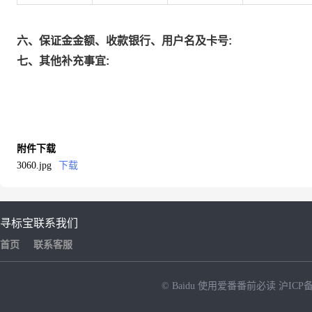
六、保证金金额、收款银行、用户名及卡号:
七、其他补充事宜:
附件下载
3060.jpg
下载
寻标宝
联系我们
首页
联系客服
© Baidu
使用爱番番前必读
沪ICP备