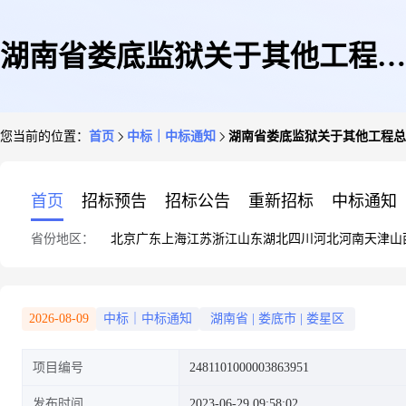
湖南省娄底监狱关于其他工程总
您当前的位置：
首页
中标｜中标通知
湖南省娄底监狱关于其他工程总
承包服务的网上超市采购项目成
首页
招标预告
招标公告
重新招标
中标通知
省份地区：
北京
广东
上海
江苏
浙江
山东
湖北
四川
河北
河南
天津
山
交公告6
2026-08-09
中标｜中标通知
湖南省
|
娄底市
|
娄星区
项目编号
2481101000003863951
发布时间
2023-06-29 09:58:02