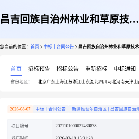
昌吉回族自治州林业和草原技术
您当前的位置：
首页
中标｜合同公告
昌吉回族自治州林业和草原技术
推广中心的合同公告
首页
招标预告
招标公告
重新招标
中标通知
省份地区：
北京
广东
上海
江苏
浙江
山东
湖北
四川
河北
河南
天津
山
2026-08-07
中标｜合同公告
新疆维吾尔自治区
|
昌吉回族自治
项目编号
2071101000027430878
发布时间
2026-03-19 15:31:28