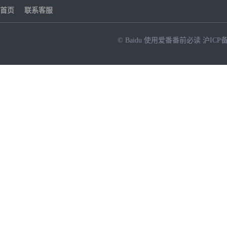
首页
联系客服
© Baidu
使用爱番番前必读
沪ICP备
NEW
HOT
暂时没有搜索结果…