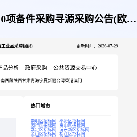
0项备件采购寻源采购公告(欧冶
冶工业品采购组织)
更新时间：2026-07-29
产品分析
政府采购
公共资源交易中心
云南
西藏
陕西
甘肃
青海
宁夏
新疆
台湾
香港
澳门
热门城市
崇明区招标网
奉贤区招标网
闵行区招标网
宝山区招标网
嘉定区招标网
浦东新区招标网
金山区招标网
松江区招标网