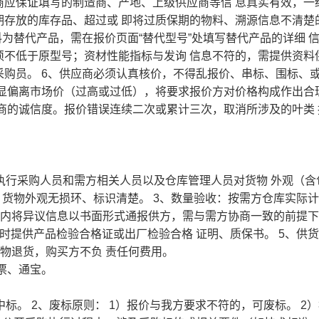
商应保证填写的制造商、产地、上级供应商等信 息真实有效，一
期存放的库存品、超过或 即将过质保期的物料、溯源信息不清楚
为替代产品，需在报价页面“替代型号”处填写替代产品的详细 
须不低于原型号；资材性能指标与发询 信息不符的，需提供资料
购员。 6、供应商必须认真核价，不得乱报价、串标、围标、
明显偏离市场价（过高或过低），将要求报价方对价格构成作出合
商的诚信度。报价错误连续二次或累计三次，取消所涉及的叶类 
执行采购人员和需方相关人员以及仓库管理人员对货物 外观（含
、货物外观无损环、标识清楚。 3、数量验收：按需方仓库实际
 日内将异议信息以书面形式通报供方，需与需方协商一致的前提
时提供产品检验合格证或出厂检验合格 证明、质保书。 5、供
的物退货，购买方不负 责任何费用。
票、通宝。
标。 2、废标原则： 1）报价与我方要求不符的，可废标。 2