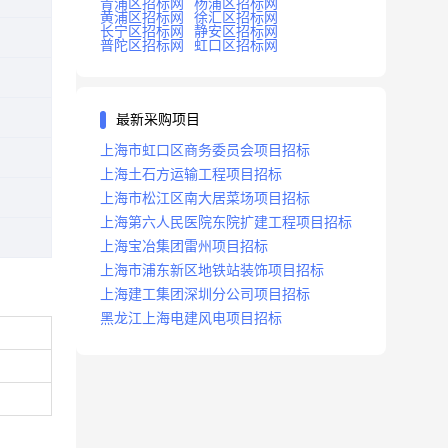
青浦区招标网
杨浦区招标网
黄浦区招标网
徐汇区招标网
长宁区招标网
静安区招标网
普陀区招标网
虹口区招标网
最新采购项目
上海市虹口区商务委员会项目招标
上海土石方运输工程项目招标
上海市松江区南大居菜场项目招标
上海第六人民医院东院扩建工程项目招标
上海宝冶集团雷州项目招标
上海市浦东新区地铁站装饰项目招标
上海建工集团深圳分公司项目招标
黑龙江上海电建风电项目招标