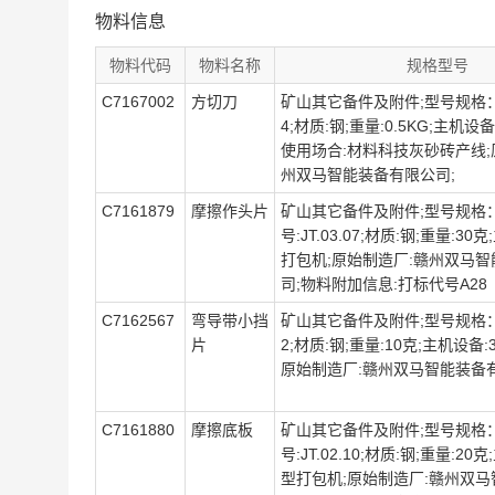
物料信息
物料代码
物料名称
规格型号
C7167002
方切刀
矿山其它备件及附件;型号规格：X
4;材质:钢;重量:0.5KG;主机设
使用场合:材料科技灰砂砖产线;
州双马智能装备有限公司;
C7161879
摩擦作头片
矿山其它备件及附件;型号规格：JT
号:JT.03.07;材质:钢;重量:30
打包机;原始制造厂:赣州双马
司;物料附加信息:打标代号A28
C7162567
弯导带小挡
矿山其它备件及附件;型号规格：X
片
2;材质:钢;重量:10克;主机设备:
原始制造厂:赣州双马智能装备
C7161880
摩擦底板
矿山其它备件及附件;型号规格：JT
号:JT.02.10;材质:钢;重量:20
型打包机;原始制造厂:赣州双