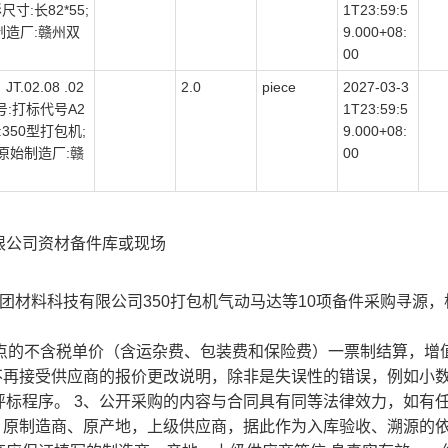
尺寸:长82*55;
1T23:59:5
制造厂:赣州双
9.000+08:
00
02.08 .02
2.0
piece
2027-03-3
制造号:打标代号A2
1T23:59:5
:350型打包机;
9.000+08:
原始制造厂:赣
00
限公司资材备件库或现场
团材料科技有限公司350打包机气动马达等10项备件采购寻源，
点的不含税单价（含运杂费、包装费和保险费）一票制结算，增值
后不再接受供应商的报价更改说明，除非是失误性的错误，例如小
标程序。 3、公开采购的内容与合同具有同等法律效力，如有
、原制造商、原产地，上级供应商，据此作为入库验收、溯源的