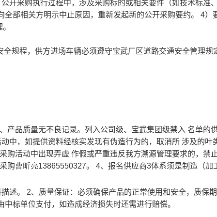
）公开采购执行过程中，涉及采购标的或相关要件（如技术标准
向全部相关方明示中止原因，重新发起新的公开采购要约。 4）
理。
项安全规程，供方进场车辆必须遵守宝武厂区道路交通安全管理规
、产品质量无不良记录。列入公司级、宝武集团级禁入 名单的
活动中，如提供资料经核实发现有伪造行为的，取消所 涉及的叶
采购活动中出现弄虚 作假或严重违反我方溯源管理要求的，禁
曹昕亮13865550327。 4、报名供应商3体系须是制造（加
料描述。 2、质量保证：必须确保产品的正常使用和安全，质保
由中标单位支付，如造成经济损失时还需进行赔偿。