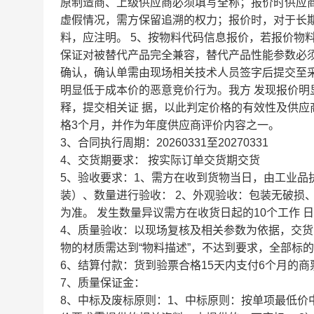
原制造商、上级供应商必须填写全称；报价时供应
虚假情况，需方保留追溯的权力；报价时，对于长
料，应注明。 5、按物料代码信息报价，若报价物料
保证对被替代产品完全兼容，替代产品性能参数必
确认，确认单需由现场相关技术人员签字后提交至采
明显低于成本价的恶意竞价行为。我方 发现报价
释，提交相关证 据，以此判定价格的有效性及供应
格3个月，并作为年度供应商评价内容之一。
3、合同执行周期：20260331至20270331
4、交货期要求： 按实际订单交货期交货
5、验收要求：1、需方在收到货物当日，由工业品
装）、数量进行验收： 2、外观验收：包装无破损
为准。 发生数量异议需方在收货日起的10个工作
4、质量验收：以现场复核及相关参数为依据，交货
物的材质需达到“物料描述”，不达到要求，全部标
6、结算付款：货到验票合格15天内支付6个月的商
7、质量保证金：
8、中标及废标原则：1、中标原则：按单项最低价中