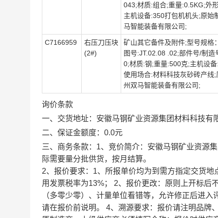
043;材质:组合;重量:0.5KG;外形
主机设备:350打包机机头;原始
马智能装备有限公司;
C7166959
右压刀压块
矿山其它备件及附件;型号规格：JT.
(2#)
图号:JT.02.08 .02;部件号/
0;材质:钢;重量:500克;主机设备
使用场合:材料科技灰砂砖产线;
州双马智能装备有限公司;
询价条款
一、交货地址：安徽马钢矿业资源集团材料科技有
二、保证金额度：0.0元
三、商务条款：1、竞价简介：安徽马钢矿业资源集
际需要量分批供货，按月结算。
2、报价要求：1、所报单价均为到需方指定交货地
用发票税率为13%； 2、报价更改：原则上开标
（多零少零）、计量单位看错等，允许修正后进入评
请在报价前说明。 4、溯源要求：报价请注明品牌