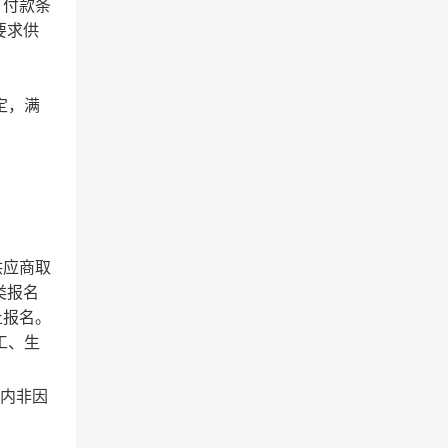
、付款条
要求供
定，满
供应商取
类报名
止报名。
工、生
期内非因