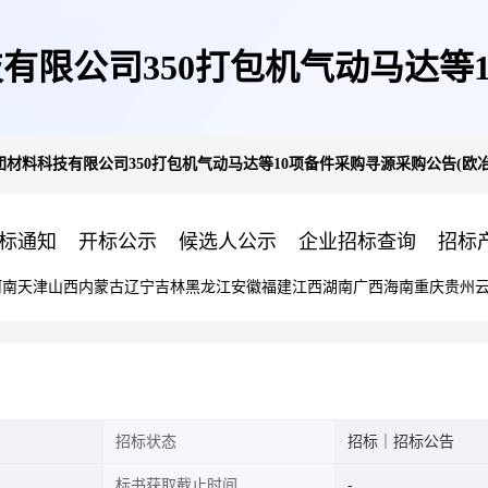
有限公司350打包机气动马达等1
材料科技有限公司350打包机气动马达等10项备件采购寻源采购公告(欧
工业品采购组织)
标通知
开标公示
候选人公示
企业招标查询
招标
河南
天津
山西
内蒙古
辽宁
吉林
黑龙江
安徽
福建
江西
湖南
广西
海南
重庆
贵州
招标状态
招标｜招标公告
标书获取截止时间