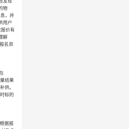
经发现
的物
信息，并
供用户
或报价有
理解
报名资
包
计量结果
下补供。
货时标的
）根据报