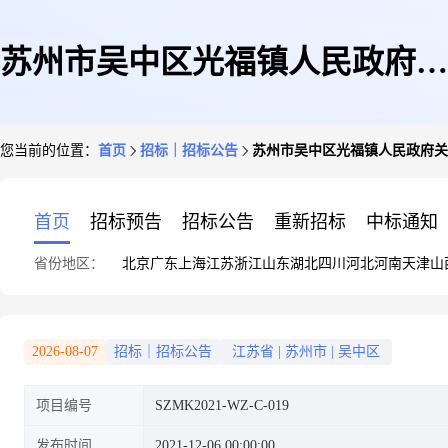
苏州市吴中区光福镇人民政府关
您当前的位置：
首页
招标｜招标公告
苏州市吴中区光福镇人民政府关
于光福镇环卫站污水预处理工程
首页
招标预告
招标公告
重新招标
中标通知
省份地区：
北京
广东
上海
江苏
浙江
山东
湖北
四川
河北
河南
天津
山
磋商采购公告
2026-08-07
招标｜招标公告
江苏省
|
苏州市
|
吴中区
项目编号
SZMK2021-WZ-C-019
发布时间
2021-12-06 00:00:00