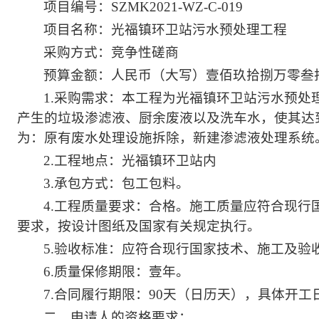
项目编号：SZMK2021-WZ-C-019
项目名称：光福镇环卫站污水预处理工程
采购方式：竞争性磋商
预算金额：人民币（大写）壹佰玖拾捌万零叁
1.
采购需求：本工程为
光福镇环卫站污水预处
产生的垃圾渗滤液、
厨余废液
以及洗车水，使其达
为：原有废水处理设施拆除，新建渗滤液处理系统
2.
工程地点：
光福镇环卫站内
3.
承包方式：包工包料。
4.
工程质量要求：合格。施工质量应符合现行
要求，按设计图纸及国家有关规定执行。
5.
验收标准：应符合现行国家技术、施工及验
6.
质量保修期限：
壹年。
7.
合同履行期限：90天（日历天），
具体开工
二、申请人的资格要求：