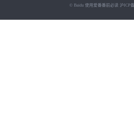
© Baidu
使用爱番番前必读
沪ICP备
NEW
HOT
暂时没有搜索结果…