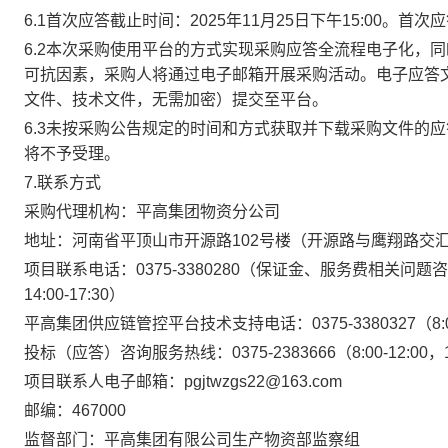
6
.1首次应答截止时间：
2025年
11
月
25
日下午15:00
。首次应
6
.2
本次采购使用平台
的方式
实现采购应答全流程电子化
，同
可抗因素
，采购人将
通过电子邮箱开展采购活动
。
电子
应答
文件、技术文件，
无需加密
）提交至平台。
6.3
未按采购公告规定的时间和方式获取并下载采购文件的应
将不予受理。
7.联系方式
采购代理机构：平高集团物资分公司
地
址：
河南省平顶山市开源路102号楼（开源路与鹰翔路交
项目联系电话：0375-3380280（保证金、服务费相关问题咨询）
14:00-17:30）
平高集团供应链管控平台技术支持电话：
0375-3380327（8:
投标（应答）咨询服务热线：0375-2383666（8:00-12:00，14
项目联系人电子邮箱：pgjtwzgs22@163.com
邮编：467000
监督部门：平高集团有限
公司生产物资部
监察组