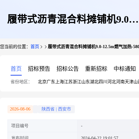
履带式沥青混合料摊铺机9.0-
您当前的位置：
首页
履带式沥青混合料摊铺机9.0-12.5m燃气加热-580
12.5m燃气加热-5801
首页
招标预告
招标公告
重新招标
中标通知
省份地区：
北京
广东
上海
江苏
浙江
山东
湖北
四川
河北
河南
天津
山
2026-08-06
陕西省
|
西安市
项目编号
发布时间
2024-04-22 19:01:57