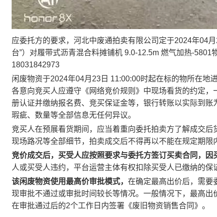
应委托方的要求，河北中废通拍卖有限公司定于
2024年04月2
台”）对
履带式沥青混合料摊铺机 9.0-12.5m 燃气加热-5801
18031842973
闲废物资于
2024年04月23日 11:00:00
时起在标的物所在地
各意向竞买人应遵守《网络竞价规则》中现场看货的约定，
册认证并缴纳报名费、竞买保证金等，银行转账以实际到账
瑕疵、数量等全部信息无任何异议。
竞买人在预展看货期间，应当着重向委托拍卖方了解成交后
现场路况等全部细节，拍卖成交后不得再以不能在规定期限
竞价成交后，买受人应按照要求与委托方签订买卖合同，因
人或买受人违约，平台运营主体有权扣除买受人已缴纳的保证
该闲废物资使用最高价审批模式，
在确定最高出价后，需要
现审批不通过或审批时间较长等情况。一般情况下，最高出
在审批通过后的2个工作日内签署《废旧物资销售合同》。