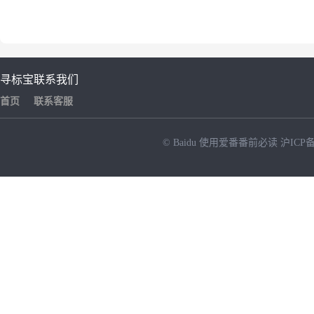
寻标宝
联系我们
首页
联系客服
© Baidu
使用爱番番前必读
沪ICP备
NEW
HOT