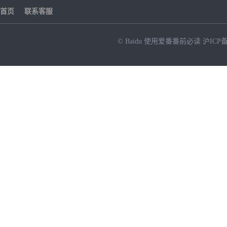
首页
联系客服
© Baidu
使用爱番番前必读
沪ICP备
NEW
HOT
暂时没有搜索结果…