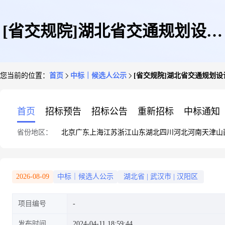
[省交规院]湖北省交通规划设计
您当前的位置：
首页
中标｜候选人公示
[省交规院]湖北省交通规划
院股份有限公司工程钻探劳务项
首页
招标预告
招标公告
重新招标
中标通知
省份地区：
北京
广东
上海
江苏
浙江
山东
湖北
四川
河北
河南
天津
山
目评审候选人公示
2026-08-09
中标｜候选人公示
湖北省
|
武汉市
|
汉阳区
项目编号
发布时间
2024-04-11 18:59:44