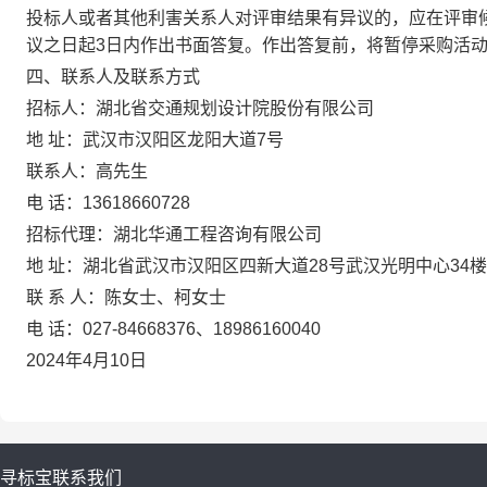
投标人
或者其他利害关系人对评审结果有异议的，应在评审
议之日起
3日内作出书面答复。作出答复前，将暂停采购活
四、联系人及联系方式
招标人：湖北省交通规划设计院股份有限公司
地
址：武汉市汉阳区龙阳大道
7号
联系人：高先生
电
话：
13618660728
招标代理：湖北华通工程咨询有限公司
地
址：湖北省武汉市汉阳区四新大道
28号武汉光明中心34楼
联
系
人：陈女士、柯女士
电
话：
027-84668376、18986160040
202
4
年
4
月
10
日
寻标宝
联系我们