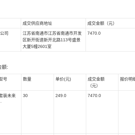
成交供应商地址
成交金额（元）
公司
江苏省南通市江苏省南通市开发
7470.0
区新开街道新开北路113号盛景
大厦5幢2601室
额:
型号
数量
单价(元)
成交金额
报价明
（元）
套装未来
30
249.0
7470.0
·