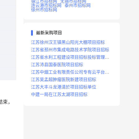
镇江市招标网
无锡市招标网
连云港市招标网
泰州市招标网
徐州市招标网
最新采购项目
江苏徐州汉王镇黑山阳光大棚项目招标
江苏省邳州市集成电路技术学院项目招标
江苏省水利工程建设项目招标投标管理办
法
江苏沛县国泰医院项目招标
江苏中烟工业有限责任公司专有云平台扩
容项目招标
江苏吴孟超肿瘤医院新建项目招标
江苏大丰斗龙港清於项目招标单位
中建一局在江苏太湖项目招标
结束，