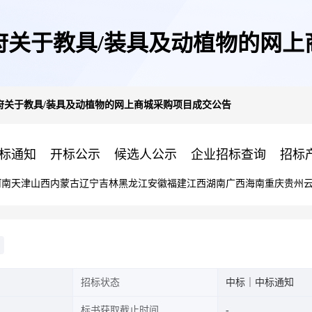
府关于教具/装具及动植物的网上
府关于教具/装具及动植物的网上商城采购项目成交公告
标通知
开标公示
候选人公示
企业招标查询
招标
河南
天津
山西
内蒙古
辽宁
吉林
黑龙江
安徽
福建
江西
湖南
广西
海南
重庆
贵州
招标状态
中标｜中标通知
标书获取截止时间