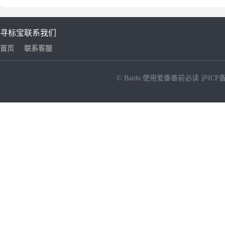
寻标宝
联系我们
首页
联系客服
© Baidu
使用爱番番前必读
沪ICP备
NEW
HOT
暂时没有搜索结果…