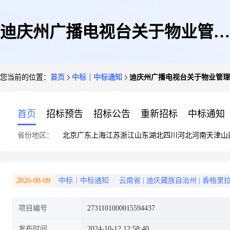
迪庆州广播电视台关于物业管理
您当前的位置：
首页
中标｜中标通知
迪庆州广播电视台关于物业管理
服务的服务市场采购项目成交公
首页
招标预告
招标公告
重新招标
中标通知
省份地区：
北京
广东
上海
江苏
浙江
山东
湖北
四川
河北
河南
天津
山
告
2026-08-09
中标｜中标通知
云南省
|
迪庆藏族自治州
|
香格里
项目编号
2731101000015594437
发布时间
2024-10-12 12:58:40