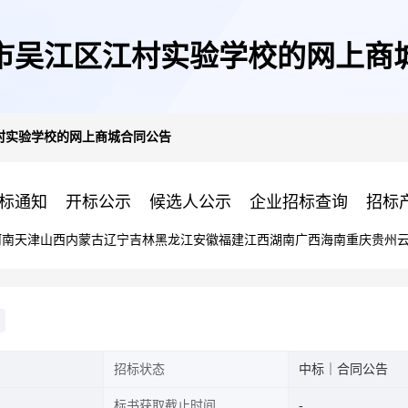
市吴江区江村实验学校的网上商
村实验学校的网上商城合同公告
标通知
开标公示
候选人公示
企业招标查询
招标
河南
天津
山西
内蒙古
辽宁
吉林
黑龙江
安徽
福建
江西
湖南
广西
海南
重庆
贵州
招标状态
中标｜合同公告
标书获取截止时间