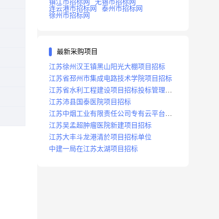
镇江市招标网
无锡市招标网
连云港市招标网
泰州市招标网
徐州市招标网
最新采购项目
江苏徐州汉王镇黑山阳光大棚项目招标
江苏省邳州市集成电路技术学院项目招标
江苏省水利工程建设项目招标投标管理办
法
江苏沛县国泰医院项目招标
江苏中烟工业有限责任公司专有云平台扩
容项目招标
江苏吴孟超肿瘤医院新建项目招标
江苏大丰斗龙港清於项目招标单位
中建一局在江苏太湖项目招标