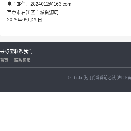
电子邮件：2824012@163.com
百色市右江区自然资源局
2025年05月29日
寻标宝
联系我们
首页
联系客服
© Baidu
使用爱番番前必读
沪ICP备
NEW
HOT