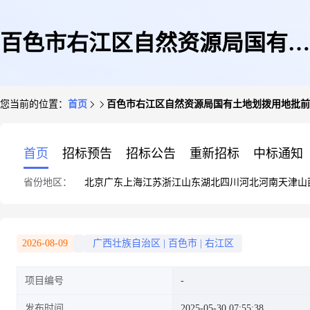
百色市右江区自然资源局国有土
您当前的位置：
首页
百色市右江区自然资源局国有土地划拨用地批前
地划拨用地批前公示
首页
招标预告
招标公告
重新招标
中标通知
省份地区：
北京
广东
上海
江苏
浙江
山东
湖北
四川
河北
河南
天津
山
2026-08-09
广西壮族自治区
|
百色市
|
右江区
项目编号
发布时间
2025-05-30 07:55:38