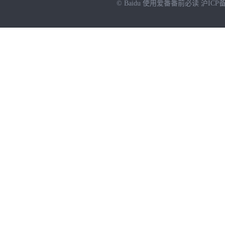
© Baidu
使用爱番番前必读
沪ICP备
NEW
HOT
暂时没有搜索结果…