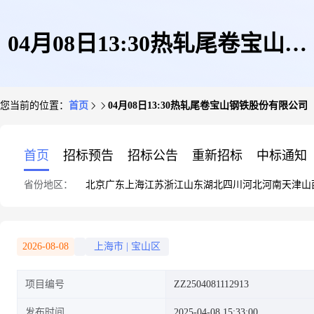
04月08日13:30热轧尾卷宝山钢
您当前的位置：
首页
04月08日13:30热轧尾卷宝山钢铁股份有限公司
铁股份有限公司
首页
招标预告
招标公告
重新招标
中标通知
省份地区：
北京
广东
上海
江苏
浙江
山东
湖北
四川
河北
河南
天津
山
2026-08-08
上海市
|
宝山区
项目编号
ZZ2504081112913
发布时间
2025-04-08 15:33:00