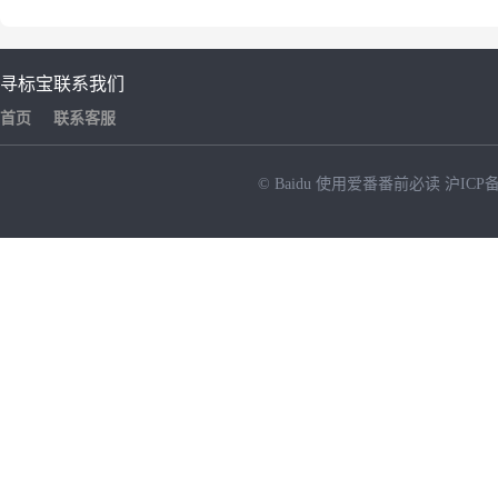
寻标宝
联系我们
首页
联系客服
© Baidu
使用爱番番前必读
沪ICP备
NEW
HOT
暂时没有搜索结果…