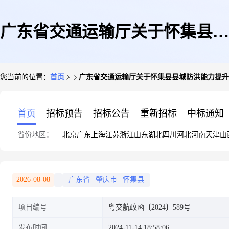
广东省交通运输厅关于怀集县县
您当前的位置：
首页
广东省交通运输厅关于怀集县县城防洪能力提升
城防洪能力提升工程(怀城大桥
首页
招标预告
招标公告
重新招标
中标通知
省份地区：
北京
广东
上海
江苏
浙江
山东
湖北
四川
河北
河南
天津
山
至文昌左岸段金鸡桥下左岸段)
2026-08-08
广东省
|
肇庆市
|
怀集县
项目编号
粤交航政函〔2024〕589号
施工项目通航水域水上水下施工
发布时间
2024-11-14 18:58:06