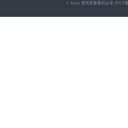
© Baidu
使用爱番番前必读
沪ICP备
NEW
HOT
暂时没有搜索结果…