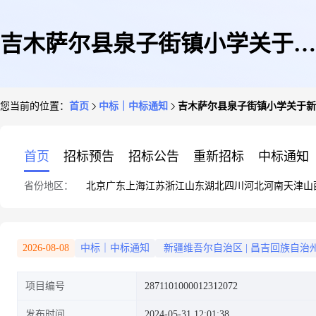
吉木萨尔县泉子街镇小学关于新
您当前的位置：
首页
中标｜中标通知
吉木萨尔县泉子街镇小学关于新
鲜水果的网上超市采购项目成交
首页
招标预告
招标公告
重新招标
中标通知
省份地区：
北京
广东
上海
江苏
浙江
山东
湖北
四川
河北
河南
天津
山
公告
2026-08-08
中标｜中标通知
新疆维吾尔自治区
|
昌吉回族自治
项目编号
2871101000012312072
发布时间
2024-05-31 12:01:38