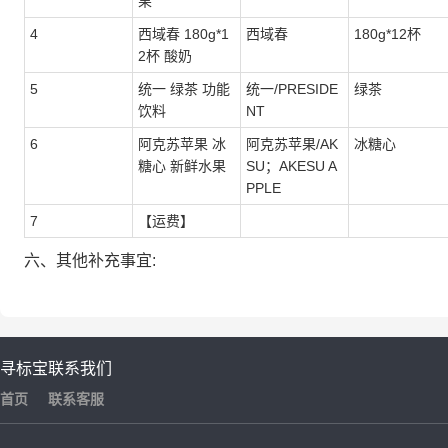
果
4
西域春 180g*1
西域春
180g*12杯
2杯 酸奶
5
统一 绿茶 功能
统一/PRESIDE
绿茶
饮料
NT
6
阿克苏苹果 冰
阿克苏苹果/AK
冰糖心
糖心 新鲜水果
SU；AKESU A
PPLE
7
【运费】
六、其他补充事宜:
寻标宝
联系我们
首页
联系客服