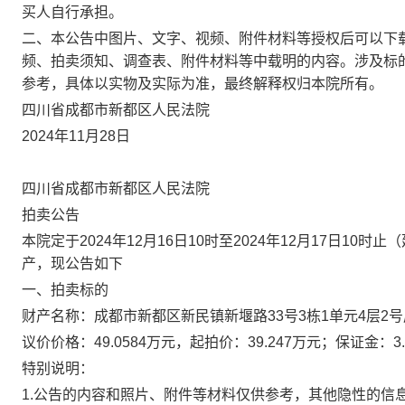
买人自行承担。
二、本公告中图片、文字、视频、附件材料等授权后可以下
频、拍卖须知、调查表、附件材料等中载明的内容。涉及标
参考，具体以实物及实际为准，最终解释权归本院所有。
四川省成都市新都区人民法院
2024
年
11
月
28
日
四川省成都市新都区人民法院
拍卖公告
本院定于
2024
年
12
月
16
日
10
时至
2024
年
12
月
17
日
10
时止
（
产，现公告如下
一、拍卖标的
财产名称：成都市新都区新民镇新堰路
33号3栋1单元4层2
议价价格：
49.0584万元，起拍价：39.247万元；保证金：
特别说明：
1.公告的内容和照片、附件等材料仅供参考，其他隐性的信