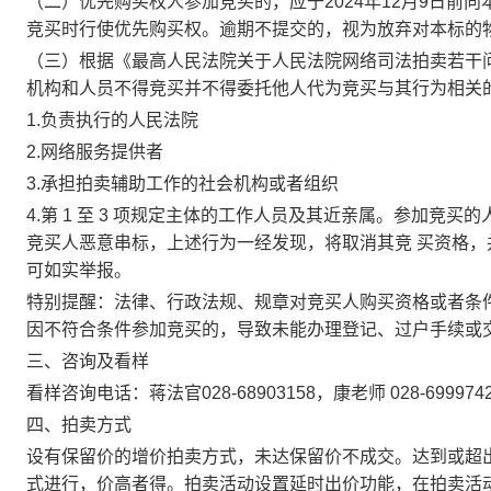
（二）优先购买权人参加竞买的，应于
2024年12月9日前
向
竞买时行使优先购买权。逾期不提交的，视为放弃对本标的
（三）根据《最高人民法院关于人民法院网络司法拍卖若干
机构和人员不得竞买并不得委托他人代为竞买与其行为相关
1.负责执行的人民法院
2.网络服务提供者
3.承担拍卖辅助工作的社会机构或者组织
4.第 1 至 3 项规定主体的工作人员及其近亲属。参加竞
竞买人恶意串标，上述行为一经发现，将取消其竞 买资格
可如实举报。
特别提醒：
法律、行政法规、规章对竞买人购买资格或者条
因不符合条件参加竞买的，导致未能办理登记、过户手续或
三、咨询及看样
看样咨询电话：蒋法官
028-68903158
，康老师 028-699974
四、拍卖方式
设有保留价的增价拍卖方式，未达保留价不成交。达到或超
式进行，价高者得。拍卖活动设置延时出价功能，在拍卖活