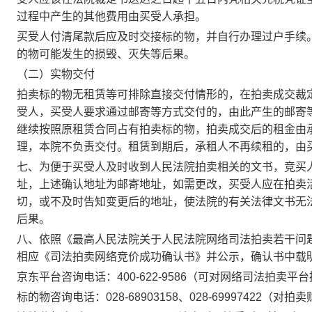
过程中产生的其他费用由买受人承担。
买受人付清尾款后应及时交接标的物，并自行办理过户手续
的物可能发生的损毁、灭失等后果。
（二）实物交付
拍卖标的物无租赁等可排除直接交付情形的
，
在拍卖成交裁
受人
，
买受人要求通过邮寄等方式交付的
，
由此产生的邮寄
继续按照原租赁合同占有拍卖标的物
，
拍卖成交后的租金由
理
，
本院不负责交付。租赁到期后
，
承租人不再续租的
，
由
七、为便于买受人及时收到人民法院拍卖相关的文书，竞买
址，上述确认地址为邮寄地址，如需更改，买受人应在拍卖
切，或不及时告知变更后的地址，使法院的有关法律文书无
后果。
八、依照《最高人民法院关于人民法院网络司法拍卖若干问
相应《司法拍卖网络竞价成功确认书》并公示，确认书中载
京东
平台咨询电话：
400-
6
22-
9586
（可对网络司法拍卖平台
标的物咨询电话：
028-68903158
、
028-
69997422
（对拍卖