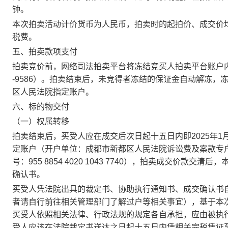
钟。
本次拍卖活动计价货币为人民币，拍卖时的起拍价、成交价
税费。
五、拍卖款项支付
拍卖竞价前，网络司法拍卖平台将冻结竞买人拍卖平台账户
-9586
）
。拍卖结束后，未竞得者冻结的保证金自动解冻，
区人民法院
指定账户。
六、标的物交付
（一）权属转移
拍卖结束后
，
买受人应在
成交后次日起十五日内即
2025年1
定账户
（
开户单位：
成都市新都区人民法院诉讼费及案款专
号
：
955 8854 4020 1043 7740
）
，
拍卖成交价款交清后，
确认书
。
买受人凭法院出具的裁定书、协助执行通知书、成交确认书
者请自行前往相关管理部门了解过户等相关事宜），
基于本
买受人依照相关法律、行政法规的规定各自承担
，应由被执
受人应该在法院裁定书送达之日起
十五日内
凭相关完税凭证