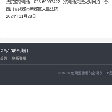
法院监督电话
：
028-
69997422
（
该电话只接受对网拍平台、
四川省成都市新都区人民法院
2024
年
11
月
28
日
寻标宝
联系我们
首页
联系客服
© Baidu
使用爱番番前必读
沪ICP备
NEW
HOT