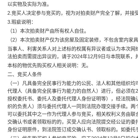
以实物及实际为准。
2.竞买人决定参与竞买的，视为对拍卖财产完全了解，并接
3.
瑕疵说明：
（
1）本次拍卖财产由所有权人自住。
（2）本次拍卖财产仅为该房屋及固定装修，不包含室内家
当事人、利害关系人对上述标的权属有异议者或认为本次网
法拍卖而需提出异议的
，请于
2024年12月9日
与本院联系
，
本标的物优先购买权人相关说明：
无。
二、竞买人条件
（一）凡具备完全民事行为能力的公民、法人和其他组织均
代理人（具备完全民事行为能力的自然人）进行，但必须在
授权委
托书、委托人及委托代理人身份证明等），经法院确
织的负责人）须与委托代理人一同到法院办理交接手续。两
可以委托其中之一作为代理人参与竞买，相关权利义务由联
交确认书或者领取标的的，买受人应向法院提交经公证的委
身份证明原件，到法院签订成交确认书、领取标的。如委托