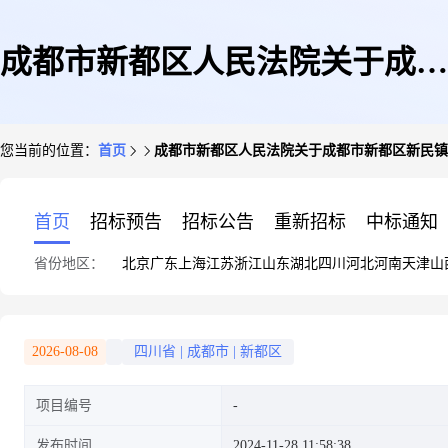
成都市新都区人民法院关于成都
您当前的位置：
首页
成都市新都区人民法院关于成都市新都区新民镇新堰
市新都区新民镇新堰路33号3栋1
首页
招标预告
招标公告
重新招标
中标通知
省份地区：
北京
广东
上海
江苏
浙江
山东
湖北
四川
河北
河南
天津
山
单元4层2号房屋(第二次拍卖)的
2026-08-08
四川省
|
成都市
|
新都区
项目编号
公告
发布时间
2024-11-28 11:58:38