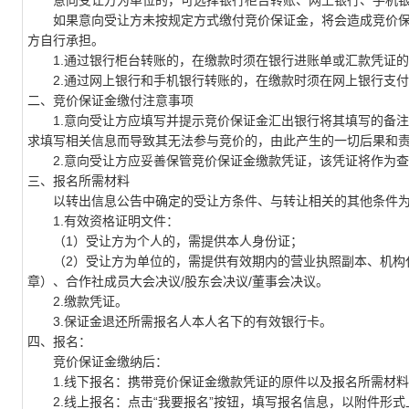
意向受让方为单位的，可选择银行柜台转账、网上银行、手机银
如果意向受让方未按规定方式缴付竞价保证金，将会造成竞价保
方自行承担。
1.通过银行柜台转账的，在缴款时须在银行进账单或汇款凭证的备
2.通过网上银行和手机银行转账的，在缴款时须在网上银行支付界
二、竞价保证金缴付注意事项
1.意向受让方应填写并提示竞价保证金汇出银行将其填写的备注
求填写相关信息而导致其无法参与竞价的，由此产生的一切后果和
2.意向受让方应妥善保管竞价保证金缴款凭证，该凭证将作为查
三、报名所需材料
以转出信息公告中确定的受让方条件、与转让相关的其他条件
1.有效资格证明文件：
（1）受让方为个人的，需提供本人身份证；
（2）受让方为单位的，需提供有效期内的营业执照副本、机构代
章）、合作社成员大会决议/股东会决议/董事会决议。
2.缴款凭证。
3.保证金退还所需报名人本人名下的有效银行卡。
四、报名：
竞价保证金缴纳后：
1.线下报名：携带竞价保证金缴款凭证的原件以及报名所需材料
2.线上报名：点击“我要报名”按钮，填写报名信息，以附件形式