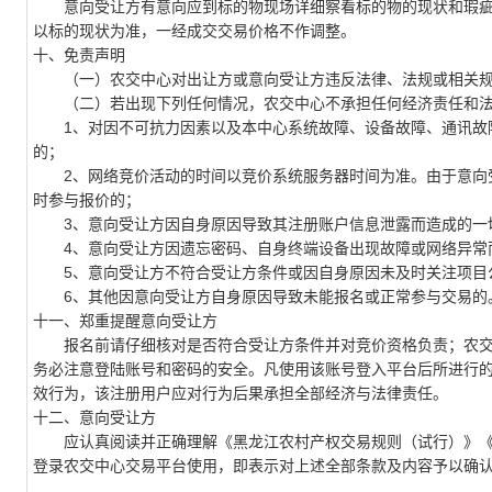
意向受让方有意向应到标的物现场详细察看标的物的现状和瑕疵
以标的现状为准，一经成交交易价格不作调整。
十、免责声明
（一）农交中心对出让方或意向受让方违反法律、法规或相关规
（二）若出现下列任何情况，农交中心不承担任何经济责任和法
1、对因不可抗力因素以及本中心系统故障、设备故障、通讯故障
的；
2、网络竞价活动的时间以竞价系统服务器时间为准。由于意向受
时参与报价的；
3、意向受让方因自身原因导致其注册账户信息泄露而造成的一
4、意向受让方因遗忘密码、自身终端设备出现故障或网络异常
5、意向受让方不符合受让方条件或因自身原因未及时关注项目
6、其他因意向受让方自身原因导致未能报名或正常参与交易的
十一、郑重提醒意向受让方
报名前请仔细核对是否符合受让方条件并对竞价资格负责；农交
务必注意登陆账号和密码的安全。凡使用该账号登入平台后所进行
效行为，该注册用户应对行为后果承担全部经济与法律责任。
十二、意向受让方
应认真阅读并正确理解《黑龙江农村产权交易规则（试行）》《
登录农交中心交易平台使用，即表示对上述全部条款及内容予以确