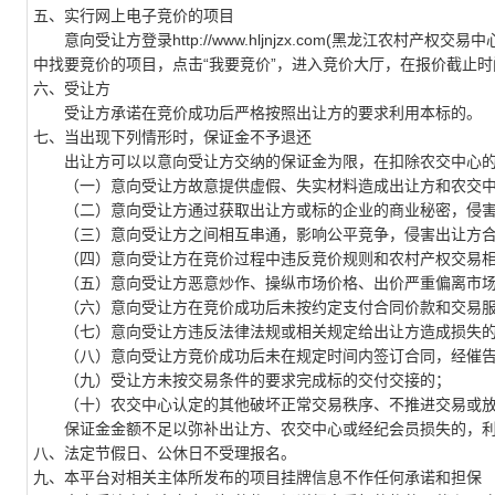
五、实行网上电子竞价的项目
意向受让方登录http://www.hljnjzx.com(黑龙江农村产
中找要竞价的项目，点击“我要竞价”，进入竞价大厅，在报价截止
六、受让方
受让方承诺在竞价成功后严格按照出让方的要求利用本标的。
七、当出现下列情形时，保证金不予退还
出让方可以以意向受让方交纳的保证金为限，在扣除农交中心的
（一）意向受让方故意提供虚假、失实材料造成出让方和农交中
（二）意向受让方通过获取出让方或标的企业的商业秘密，侵害
（三）意向受让方之间相互串通，影响公平竞争，侵害出让方合
（四）意向受让方在竞价过程中违反竞价规则和农村产权交易相
（五）意向受让方恶意炒作、操纵市场价格、出价严重偏离市场
（六）意向受让方在竞价成功后未按约定支付合同价款和交易服
（七）意向受让方违反法律法规或相关规定给出让方造成损失
（八）意向受让方竞价成功后未在规定时间内签订合同，经催告
（九）受让方未按交易条件的要求完成标的交付交接的；
（十）农交中心认定的其他破坏正常交易秩序、不推进交易或放
保证金金额不足以弥补出让方、农交中心或经纪会员损失的，利
八、法定节假日、公休日不受理报名。
九、本平台对相关主体所发布的项目挂牌信息不作任何承诺和担保