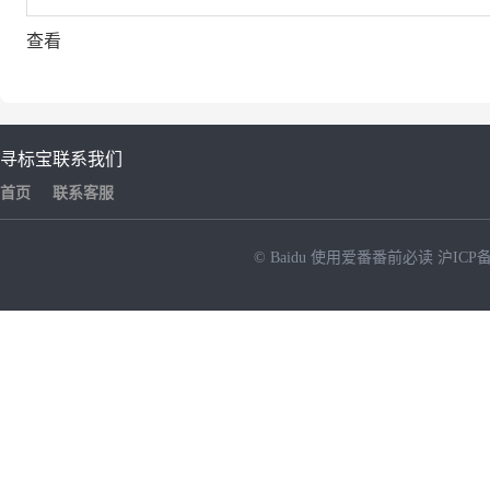
查看
寻标宝
联系我们
首页
联系客服
© Baidu
使用爱番番前必读
沪ICP备
NEW
HOT