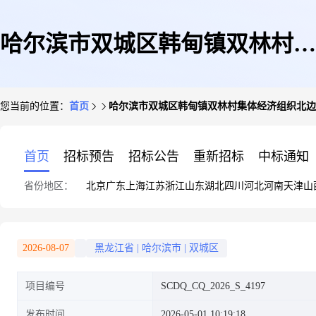
哈尔滨市双城区韩甸镇双林村集
您当前的位置：
首页
哈尔滨市双城区韩甸镇双林村集体经济组织北边
体经济组织北边地4亩机动地
首页
招标预告
招标公告
重新招标
中标通知
省份地区：
北京
广东
上海
江苏
浙江
山东
湖北
四川
河北
河南
天津
山
2026-08-07
黑龙江省
|
哈尔滨市
|
双城区
项目编号
SCDQ_CQ_2026_S_4197
发布时间
2026-05-01 10:19:18