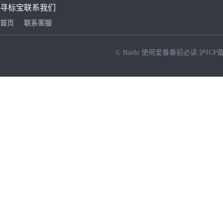
寻标宝
联系我们
首页
联系客服
© Baidu
使用爱番番前必读
沪ICP备
NEW
HOT
暂时没有搜索结果…