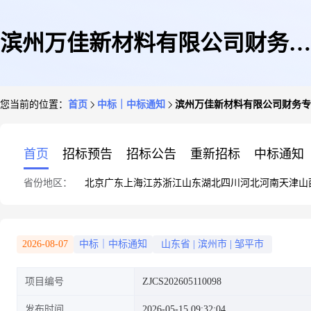
滨州万佳新材料有限公司财务专
您当前的位置：
首页
中标｜中标通知
滨州万佳新材料有限公司财务专
项审计中选公告
首页
招标预告
招标公告
重新招标
中标通知
省份地区：
北京
广东
上海
江苏
浙江
山东
湖北
四川
河北
河南
天津
山
2026-08-07
中标｜中标通知
山东省
|
滨州市
|
邹平市
项目编号
ZJCS202605110098
发布时间
2026-05-15 09:32:04