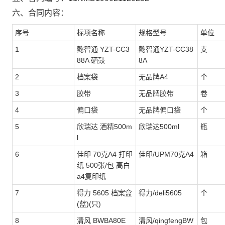
六、合同内容：
序号
标项名称
规格型号
单位
1
懿智通 YZT-CC3
懿智通YZT-CC38
支
88A 硒鼓
8A
2
档案袋
无品牌A4
个
3
胶带
无品牌胶带
卷
4
偏口袋
无品牌偏口袋
个
5
欣瑞达 酒精500m
欣瑞达500ml
瓶
l
6
佳印 70克A4 打印
佳印/UPM70克A4
箱
纸 500张/包 高白
a4复印纸
7
得力 5605 档案盒
得力/deli5605
个
(蓝)(只)
8
清风 BWBA80E
清风/qingfengBW
包