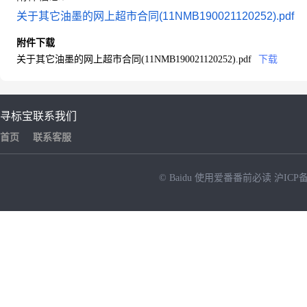
关于其它油墨的网上超市合同(11NMB190021120252).pdf
附件下载
关于其它油墨的网上超市合同(11NMB190021120252).pdf
下载
寻标宝
联系我们
首页
联系客服
© Baidu
使用爱番番前必读
沪ICP备
NEW
HOT