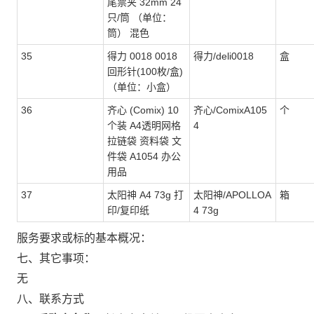
尾票夹 32mm 24
只/筒 （单位：
筒） 混色
35
得力 0018 0018
得力/deli0018
盒
回形针(100枚/盒)
（单位：小盒）
36
齐心 (Comix) 10
齐心/ComixA105
个
个装 A4透明网格
4
拉链袋 资料袋 文
件袋 A1054 办公
用品
37
太阳神 A4 73g 打
太阳神/APOLLOA
箱
印/复印纸
4 73g
服务要求或标的基本概况：
七、其它事项：
无
八、联系方式