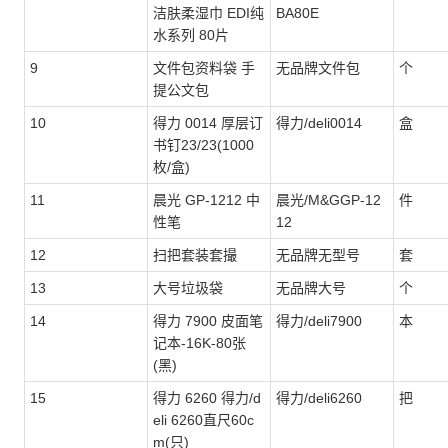
洁肤柔湿巾 EDI纯
BA80E
水系列 80片
9
文件包资料袋 手
无品牌文件包
个
提公文包
10
得力 0014 厚层订
得力/deli0014
盒
书钉23/23(1000
枚/盒)
11
晨光 GP-1212 中
晨光/M&GGP-12
件
性笔
12
12
扫把套装套撮
无品牌无型号
套
13
大号垃圾袋
无品牌大号
个
14
得力 7900 皮面笔
得力/deli7900
本
记本-16K-80张
(黑)
15
得力 6260 得力/d
得力/deli6260
把
eli 6260直尺60c
m(只)