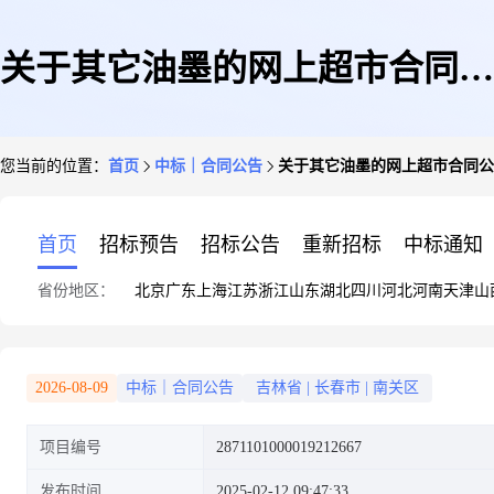
关于其它油墨的网上超市合同公
您当前的位置：
首页
中标｜合同公告
关于其它油墨的网上超市合同公
告
首页
招标预告
招标公告
重新招标
中标通知
省份地区：
北京
广东
上海
江苏
浙江
山东
湖北
四川
河北
河南
天津
山
2026-08-09
中标｜合同公告
吉林省
|
长春市
|
南关区
项目编号
2871101000019212667
发布时间
2025-02-12 09:47:33