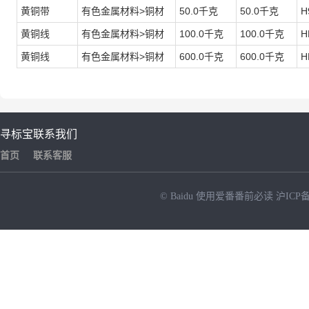
黄铜带
有色金属材料>铜材
50.0千克
50.0千克
H
黄铜线
有色金属材料>铜材
100.0千克
100.0千克
H
黄铜线
有色金属材料>铜材
600.0千克
600.0千克
H
寻标宝
联系我们
首页
联系客服
© Baidu
使用爱番番前必读
沪ICP备
NEW
HOT