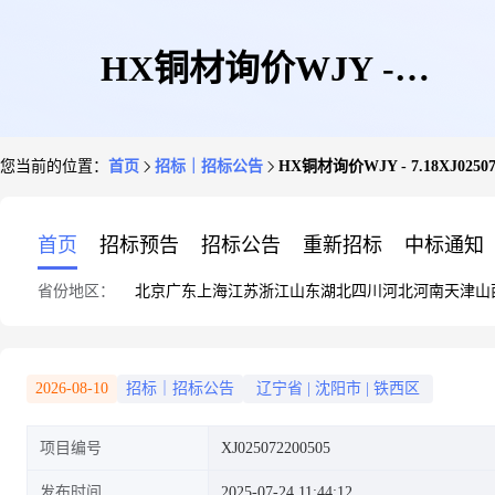
HX铜材询价WJY -
您当前的位置：
首页
招标｜招标公告
HX铜材询价WJY - 7.18XJ02507
7.18XJ025072200505
首页
招标预告
招标公告
重新招标
中标通知
省份地区：
北京
广东
上海
江苏
浙江
山东
湖北
四川
河北
河南
天津
山
2026-08-10
招标｜招标公告
辽宁省
|
沈阳市
|
铁西区
项目编号
XJ025072200505
发布时间
2025-07-24 11:44:12