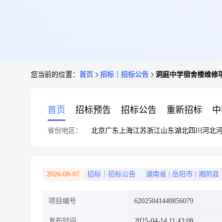
您当前的位置：
首页
招标｜招标公告
洞庭中学宿舍楼维修
首页
招标预告
招标公告
重新招标
中
省份地区：
北京
广东
上海
江苏
浙江
山东
湖北
四川
河北
2026-08-07
招标｜招标公告
湖南省
|
岳阳市
|
湘阴县
项目编号
62025041440856079
发布时间
2025-04-14 11:43:08