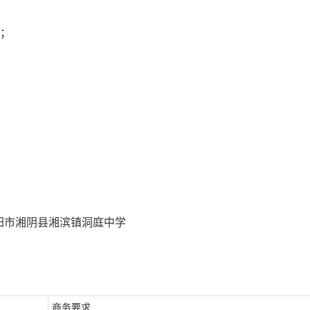
书；
岳阳市湘阴县湘滨镇洞庭中学
商务要求