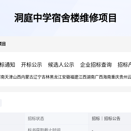
洞庭中学宿舍楼维修项目
项目
标通知
开标公示
候选人公示
企业招标查询
招标
河南
天津
山西
内蒙古
辽宁
吉林
黑龙江
安徽
福建
江西
湖南
广西
海南
重庆
贵州
招标状态
招标｜招标公告
标书获取截止时间