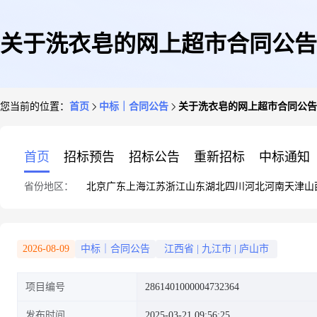
关于洗衣皂的网上超市合同公告
您当前的位置：
首页
中标｜合同公告
关于洗衣皂的网上超市合同公告
首页
招标预告
招标公告
重新招标
中标通知
省份地区：
北京
广东
上海
江苏
浙江
山东
湖北
四川
河北
河南
天津
山
2026-08-09
中标｜合同公告
江西省
|
九江市
|
庐山市
项目编号
2861401000004732364
发布时间
2025-03-21 09:56:25