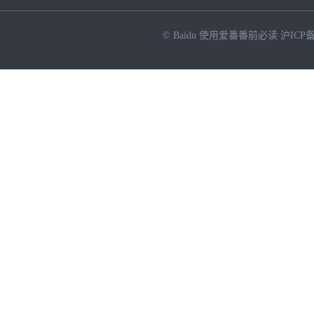
© Baidu
使用爱番番前必读
沪ICP备
NEW
HOT
暂时没有搜索结果…