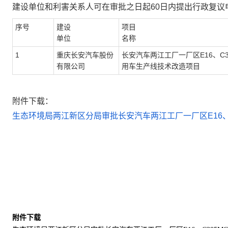
建设单位和利害关系人可在审批之日起
60
日内提出行政复议
序号
建设
项目
单位
名称
1
重庆长安汽车股份
长安汽车两江工厂一厂区
E16
、
C
有限公司
用车生产线技术改造项目
附件下载：
生态环境局两江新区分局审批长安汽车两江工厂一厂区E16、C
附件下载