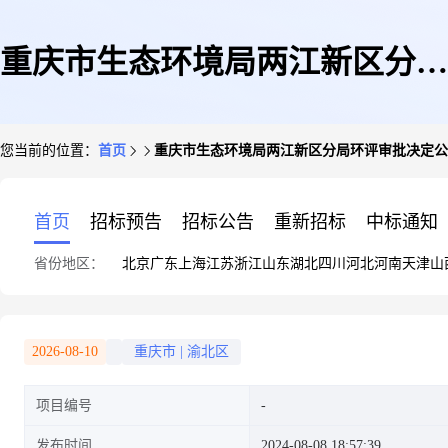
重庆市生态环境局两江新区分局
您当前的位置：
首页
重庆市生态环境局两江新区分局环评审批决定公告
环评审批决定公告表(长安汽车
首页
招标预告
招标公告
重新招标
中标通知
省份地区：
北京
广东
上海
江苏
浙江
山东
湖北
四川
河北
河南
天津
山
两江工厂一厂区E16、
2026-08-10
重庆市
|
渝北区
项目编号
C385MCA系列电动乘用车生产
发布时间
2024-08-08 18:57:39