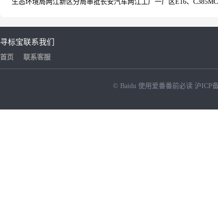
生态环境局两江新区分局审批长安汽车两江工厂一厂区E16、C385MC
寻标宝
联系我们
首页
联系客服
© Baidu
使用爱番番前必读
沪ICP备
NEW
HOT
暂时没有搜索结果…