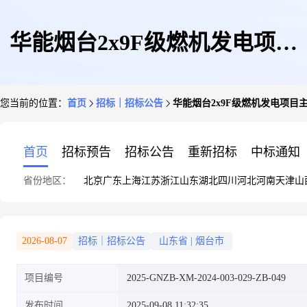
华能烟台2x9F级燃机发电项目
您当前的位置：
首页
招标｜招标公告
华能烟台2x9F级燃机发电项目
主体建筑安装工程施工项目
首页
招标预告
招标公告
重新招标
中标通知
省份地区：
北京
广东
上海
江苏
浙江
山东
湖北
四川
河北
河南
天津
山
2026-08-07
招标｜招标公告
山东省
|
烟台市
项目编号
2025-GNZB-XM-2024-003-029-ZB-049
发布时间
2025-09-08 11:32:35