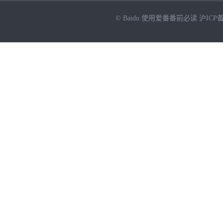
© Baidu
使用爱番番前必读
沪ICP备
NEW
HOT
暂时没有搜索结果…