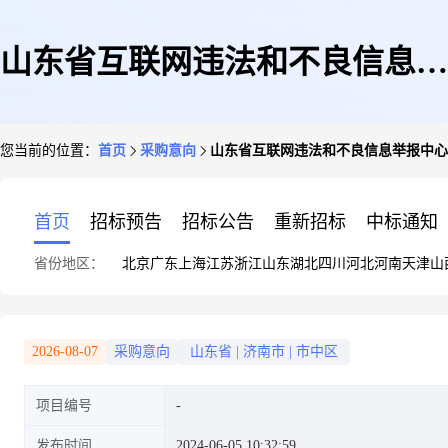
山东省互联网违法和不良信息举
您当前的位置：
首页
采购意向
山东省互联网违法和不良信息举报中心20
报中心2024年09月(至)10月政府
首页
招标预告
招标公告
重新招标
中标通知
省份地区：
北京
广东
上海
江苏
浙江
山东
湖北
四川
河北
河南
天津
山
采购意向
2026-08-07
采购意向
山东省
|
济南市
|
市中区
项目编号
发布时间
2024-06-05 10:32:59