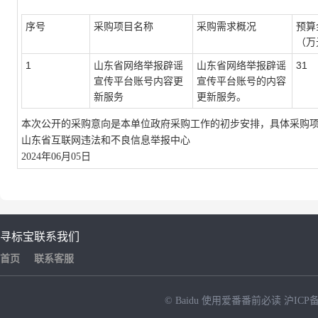
序号
采购项目名称
采购需求概况
预算
（万
1
山东省网络举报辟谣
山东省网络举报辟谣
31
宣传平台账号内容更
宣传平台账号的内容
新服务
更新服务。
本次公开的采购意向是本单位政府采购工作的初步安排，具体采购
山东省互联网违法和不良信息举报中心
2024年06月05日
寻标宝
联系我们
首页
联系客服
© Baidu
使用爱番番前必读
沪ICP备