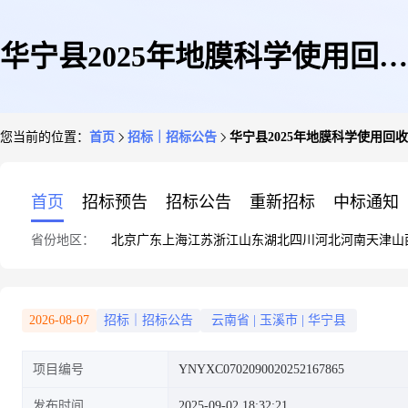
华宁县2025年地膜科学使用回收
您当前的位置：
首页
招标｜招标公告
华宁县2025年地膜科学使用回
项目
首页
招标预告
招标公告
重新招标
中标通知
省份地区：
北京
广东
上海
江苏
浙江
山东
湖北
四川
河北
河南
天津
山
2026-08-07
招标｜招标公告
云南省
|
玉溪市
|
华宁县
项目编号
YNYXC0702090020252167865
发布时间
2025-09-02 18:32:21