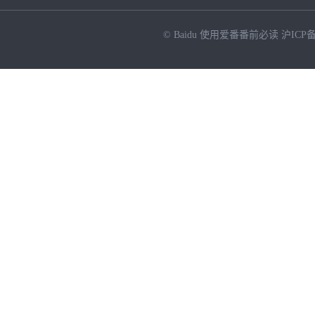
© Baidu
使用爱番番前必读
沪ICP备
NEW
HOT
暂时没有搜索结果…