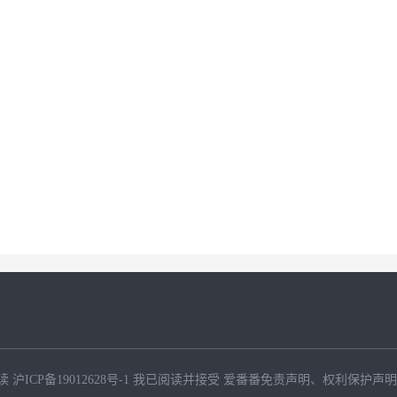
读
沪ICP备19012628号-1
我已阅读并接受
爱番番免责声明
、
权利保护声明