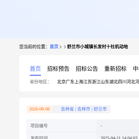
您当前的位置：
首页
舒兰市小城镇长发村十社机动地
首页
招标预告
招标公告
重新招标
中
省份地区：
北京
广东
上海
江苏
浙江
山东
湖北
四川
河北
2026-08-08
吉林省
|
吉林市
|
舒兰市
项目编号
发布时间
2025-04-11 14:04:03