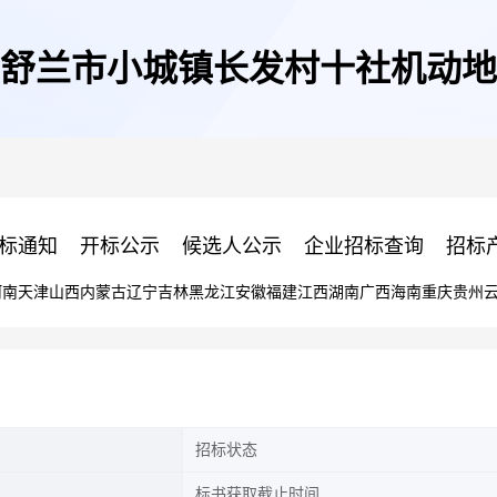
舒兰市小城镇长发村十社机动地
标通知
开标公示
候选人公示
企业招标查询
招标
河南
天津
山西
内蒙古
辽宁
吉林
黑龙江
安徽
福建
江西
湖南
广西
海南
重庆
贵州
招标状态
标书获取截止时间