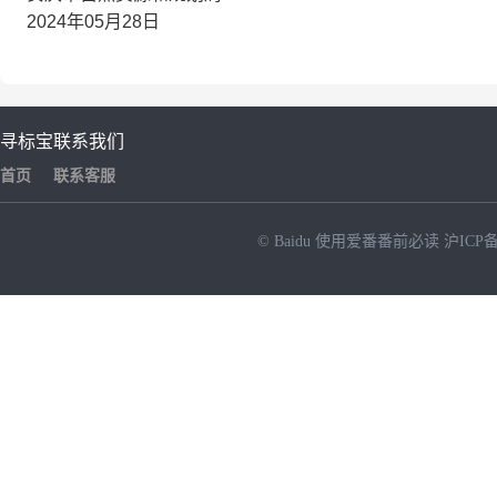
2024
年
05
月
28
日
寻标宝
联系我们
首页
联系客服
© Baidu
使用爱番番前必读
沪ICP备
NEW
HOT