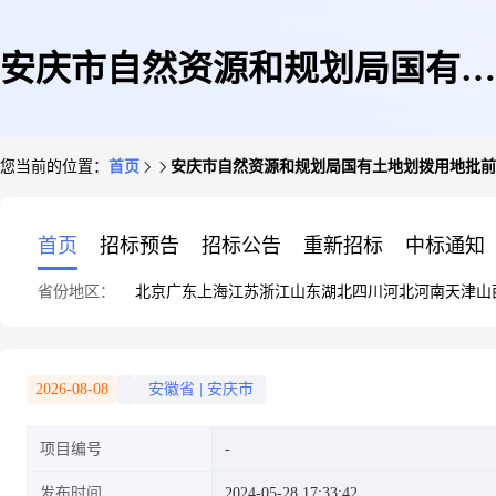
安庆市自然资源和规划局国有土
您当前的位置：
首页
安庆市自然资源和规划局国有土地划拨用地批前公示34
地划拨用地批前公示340811划拨
首页
招标预告
招标公告
重新招标
中标通知
省份地区：
北京
广东
上海
江苏
浙江
山东
湖北
四川
河北
河南
天津
山
[2024]025号
2026-08-08
安徽省
|
安庆市
项目编号
发布时间
2024-05-28 17:33:42