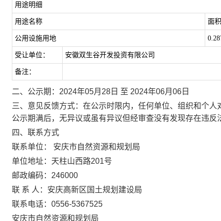
用途明细
用途名称
面
公用设施用地
0.28
受让单位：
安徽双生谷开发投资有限公司
备注：
二、公示期：
2024
年
05
月
28
日
至
2024
年
06
月
06
日
三、意见反馈方式：
在公示时限内，任何单位、组织和个人
公示期满后，无异议或虽有异议但经审查没有发现存在违反
四、联系方式
联系单位：
安庆市自然资源和规划局
单位地址：天柱山西路
201
号
邮政编码：
246000
联
系
人：安庆高新区国土规划建设局
联系电话：
0556-5367525
安庆市自然资源和规划局