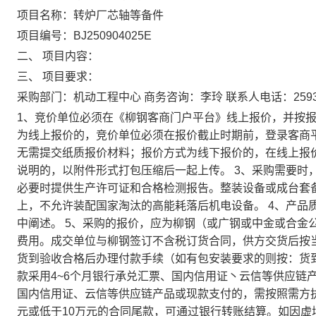
项目名称：转炉厂芯轴等备件
项目编号：BJ250904025E
二、 项目内容：
三、 项目要求：
采购部门：机动工程中心 商务咨询：李玲 联系人电话：2593
1、竞价单位必须在《柳钢客商门户平台》线上报价，并按报
为线上报价的，竞价单位必须在报价截止时期前，登录客商
无需提交纸质报价材料；报价方式为线下报价的，在线上报
说明的，以附件形式打包压缩后一起上传。 3、采购需要时
必要时提供生产许可证和合格检测报告。整装设备或成台套
上，不允许装配国家淘汰的高能耗落后机电设备。 4、产品
中阐述。 5、采购的报价，应为柳钢（或广钢或中金或合金
费用。成交单位与柳钢签订不含税订货合同，供方交货后按
货到验收合格后办理付款手续（如有包安装要求的则按：货
款采用4~6个月银行承兑汇票、国内信用证丶云信等供应链
国内信用证、云信等供应链产品或现款支付的，需按照需方
元或低于10万元的合同尾款，可通过银行转账结算。如因