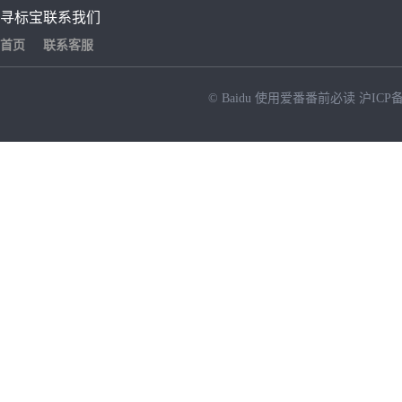
寻标宝
联系我们
首页
联系客服
© Baidu
使用爱番番前必读
沪ICP备
NEW
HOT
暂时没有搜索结果…