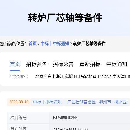
转炉厂芯轴等备件
您当前的位置：
首页
中标｜中标通知
转炉厂芯轴等备件
首页
招标预告
招标公告
重新招标
中标通知
省份地区：
北京
广东
上海
江苏
浙江
山东
湖北
四川
河北
河南
天津
山
2026-08-10
中标｜中标通知
广西壮族自治区
|
柳州市
|
柳北区
项目编号
BJ250904025E
发布时间
2025-09-04 00:00:00