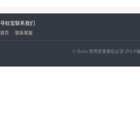
寻标宝
联系我们
首页
联系客服
© Baidu
使用爱番番前必读
沪ICP备
NEW
HOT
暂时没有搜索结果…