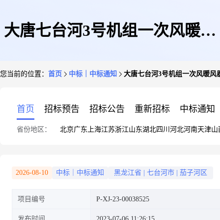
大唐七台河3号机组一次风暖风
您当前的位置：
首页
中标｜中标通知
大唐七台河3号机组一次风暖风
器扩容改造项目询价采购结果公
首页
招标预告
招标公告
重新招标
中标通知
省份地区：
北京
广东
上海
江苏
浙江
山东
湖北
四川
河北
河南
天津
山
告
2026-08-10
中标｜中标通知
黑龙江省
|
七台河市
|
茄子河区
项目编号
P-XJ-23-00038525
发布时间
2023-07-06 11:26:15