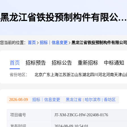
黑龙江省铁投预制构件有限公司
您当前的位置：
首页
招标｜信息变更
黑龙江省铁投预制构件有限公司2
2024年柴油采购项目更正公告
首页
招标预告
招标公告
重新招标
中标通知
省份地区：
北京
广东
上海
江苏
浙江
山东
湖北
四川
河北
河南
天津
山
2026-08-09
招标｜信息变更
黑龙江省
|
哈尔滨市
|
香坊区
项目编号
JT-XM-ZBCG-HW-202408-0176
发布时间
2024-08-09 10:54:01