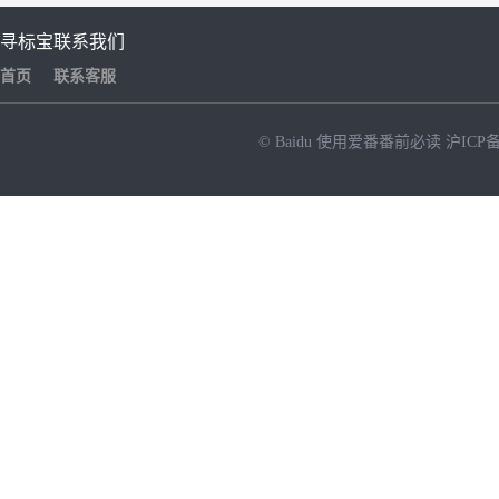
寻标宝
联系我们
首页
联系客服
© Baidu
使用爱番番前必读
沪ICP备
NEW
HOT
暂时没有搜索结果…