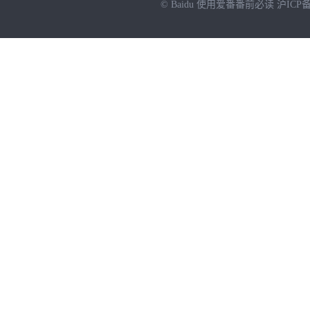
© Baidu
使用爱番番前必读
沪ICP备
NEW
HOT
暂时没有搜索结果…