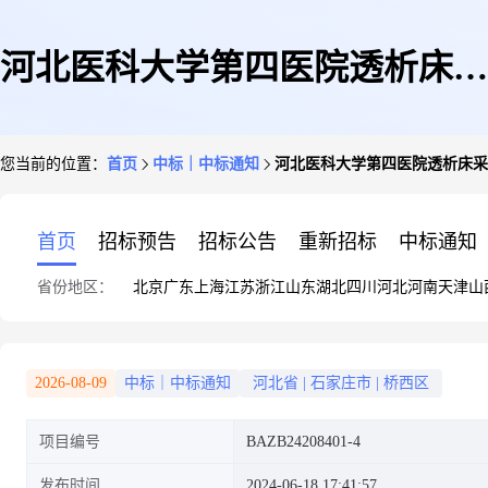
河北医科大学第四医院透析床采
您当前的位置：
首页
中标｜中标通知
河北医科大学第四医院透析床采
购项目中标公告
首页
招标预告
招标公告
重新招标
中标通知
省份地区：
北京
广东
上海
江苏
浙江
山东
湖北
四川
河北
河南
天津
山
2026-08-09
中标｜中标通知
河北省
|
石家庄市
|
桥西区
项目编号
BAZB24208401-4
发布时间
2024-06-18 17:41:57